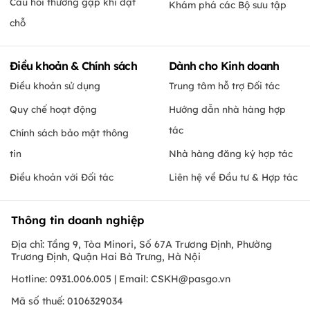
Câu hỏi thường gặp khi đặt
Khám phá các Bộ sưu tập
chỗ
Điều khoản & Chính sách
Dành cho Kinh doanh
Điều khoản sử dụng
Trung tâm hỗ trợ Đối tác
Quy chế hoạt động
Hướng dẫn nhà hàng hợp
tác
Chính sách bảo mật thông
tin
Nhà hàng đăng ký hợp tác
Điều khoản với Đối tác
Liên hệ về Đầu tư & Hợp tác
Thông tin doanh nghiệp
Địa chỉ: Tầng 9, Tòa Minori, Số 67A Trương Định, Phường
Trương Định, Quận Hai Bà Trưng, Hà Nội
Hotline: 0931.006.005 | Email:
CSKH@pasgo.vn
Mã số thuế: 0106329034