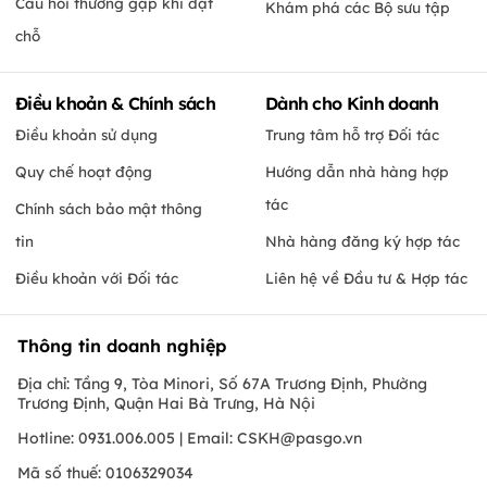
Câu hỏi thường gặp khi đặt
Khám phá các Bộ sưu tập
chỗ
Điều khoản & Chính sách
Dành cho Kinh doanh
Điều khoản sử dụng
Trung tâm hỗ trợ Đối tác
Quy chế hoạt động
Hướng dẫn nhà hàng hợp
tác
Chính sách bảo mật thông
tin
Nhà hàng đăng ký hợp tác
Điều khoản với Đối tác
Liên hệ về Đầu tư & Hợp tác
Thông tin doanh nghiệp
Địa chỉ: Tầng 9, Tòa Minori, Số 67A Trương Định, Phường
Trương Định, Quận Hai Bà Trưng, Hà Nội
Hotline: 0931.006.005 | Email:
CSKH@pasgo.vn
Mã số thuế: 0106329034