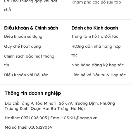
Câu hỏi thường gặp khi đặt
Khám phá các Bộ sưu tập
chỗ
Điều khoản & Chính sách
Dành cho Kinh doanh
Điều khoản sử dụng
Trung tâm hỗ trợ Đối tác
Quy chế hoạt động
Hướng dẫn nhà hàng hợp
tác
Chính sách bảo mật thông
tin
Nhà hàng đăng ký hợp tác
Điều khoản với Đối tác
Liên hệ về Đầu tư & Hợp tác
Thông tin doanh nghiệp
Địa chỉ: Tầng 9, Tòa Minori, Số 67A Trương Định, Phường
Trương Định, Quận Hai Bà Trưng, Hà Nội
Hotline: 0931.006.005 | Email:
CSKH@pasgo.vn
Mã số thuế: 0106329034