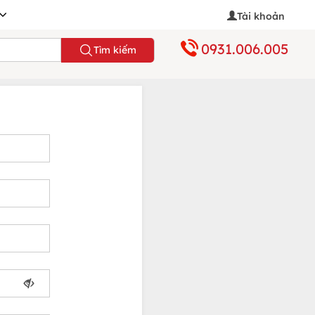
Tài khoản
0931.006.005
Tìm kiếm