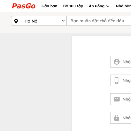
Gần bạn
Bộ sưu tập
Ăn uống
Nhà hàn