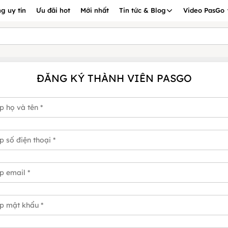
g uy tín
Ưu đãi hot
Mới nhất
Tin tức & Blog
Video PasGo
ĐĂNG KÝ THÀNH VIÊN PASGO