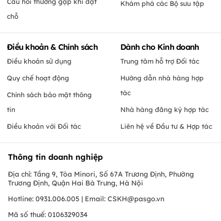
Câu hỏi thường gặp khi đặt
Khám phá các Bộ sưu tập
chỗ
Điều khoản & Chính sách
Dành cho Kinh doanh
Điều khoản sử dụng
Trung tâm hỗ trợ Đối tác
Quy chế hoạt động
Hướng dẫn nhà hàng hợp
tác
Chính sách bảo mật thông
tin
Nhà hàng đăng ký hợp tác
Điều khoản với Đối tác
Liên hệ về Đầu tư & Hợp tác
Thông tin doanh nghiệp
Địa chỉ: Tầng 9, Tòa Minori, Số 67A Trương Định, Phường
Trương Định, Quận Hai Bà Trưng, Hà Nội
Hotline: 0931.006.005 | Email:
CSKH@pasgo.vn
Mã số thuế: 0106329034