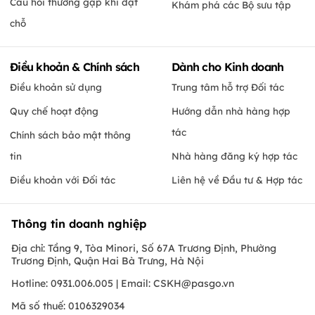
Câu hỏi thường gặp khi đặt
Khám phá các Bộ sưu tập
chỗ
Điều khoản & Chính sách
Dành cho Kinh doanh
Điều khoản sử dụng
Trung tâm hỗ trợ Đối tác
Quy chế hoạt động
Hướng dẫn nhà hàng hợp
tác
Chính sách bảo mật thông
tin
Nhà hàng đăng ký hợp tác
Điều khoản với Đối tác
Liên hệ về Đầu tư & Hợp tác
Thông tin doanh nghiệp
Địa chỉ: Tầng 9, Tòa Minori, Số 67A Trương Định, Phường
Trương Định, Quận Hai Bà Trưng, Hà Nội
Hotline: 0931.006.005 | Email:
CSKH@pasgo.vn
Mã số thuế: 0106329034