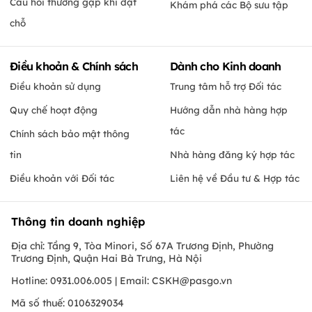
Câu hỏi thường gặp khi đặt
Khám phá các Bộ sưu tập
chỗ
Điều khoản & Chính sách
Dành cho Kinh doanh
Điều khoản sử dụng
Trung tâm hỗ trợ Đối tác
Quy chế hoạt động
Hướng dẫn nhà hàng hợp
tác
Chính sách bảo mật thông
tin
Nhà hàng đăng ký hợp tác
Điều khoản với Đối tác
Liên hệ về Đầu tư & Hợp tác
Thông tin doanh nghiệp
Địa chỉ: Tầng 9, Tòa Minori, Số 67A Trương Định, Phường
Trương Định, Quận Hai Bà Trưng, Hà Nội
Hotline: 0931.006.005 | Email:
CSKH@pasgo.vn
Mã số thuế: 0106329034