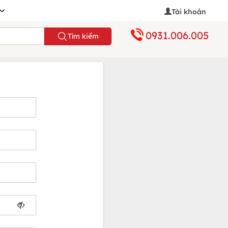
Tài khoản
0931.006.005
Tìm kiếm