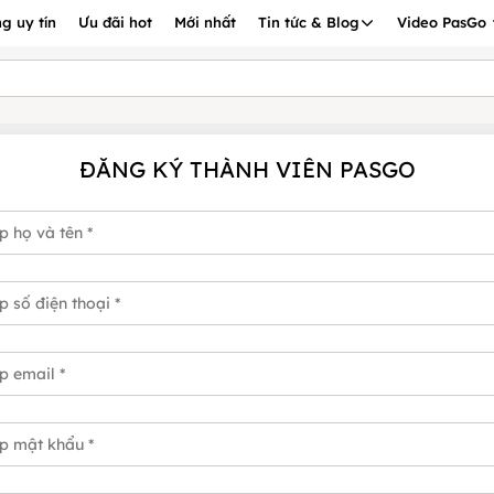
g uy tín
Ưu đãi hot
Mới nhất
Tin tức & Blog
Video PasGo
ĐĂNG KÝ THÀNH VIÊN PASGO