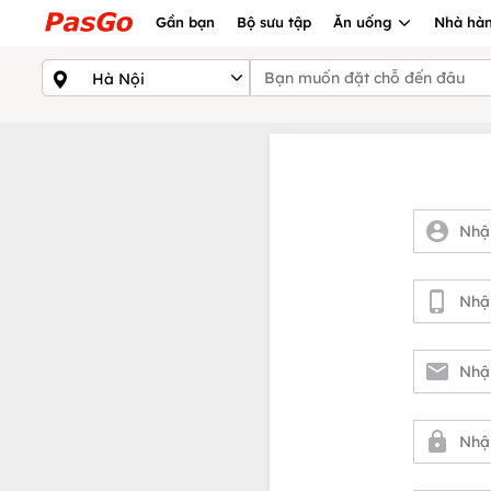
Gần bạn
Bộ sưu tập
Ăn uống
Nhà hàn