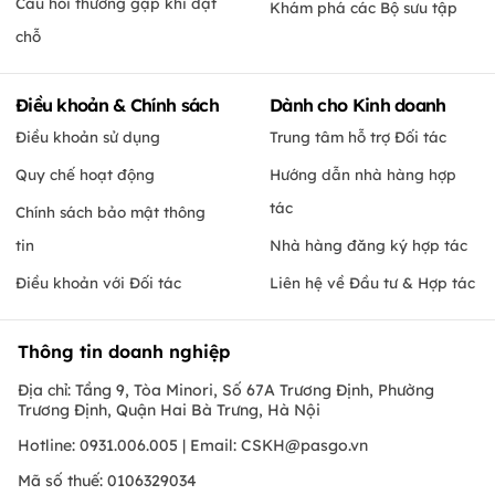
Câu hỏi thường gặp khi đặt
Khám phá các Bộ sưu tập
chỗ
Điều khoản & Chính sách
Dành cho Kinh doanh
Điều khoản sử dụng
Trung tâm hỗ trợ Đối tác
Quy chế hoạt động
Hướng dẫn nhà hàng hợp
tác
Chính sách bảo mật thông
tin
Nhà hàng đăng ký hợp tác
Điều khoản với Đối tác
Liên hệ về Đầu tư & Hợp tác
Thông tin doanh nghiệp
Địa chỉ: Tầng 9, Tòa Minori, Số 67A Trương Định, Phường
Trương Định, Quận Hai Bà Trưng, Hà Nội
Hotline: 0931.006.005 | Email:
CSKH@pasgo.vn
Mã số thuế: 0106329034