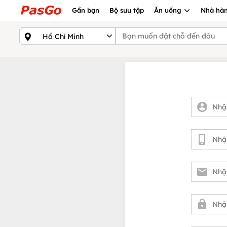
Gần bạn
Bộ sưu tập
Ăn uống
Nhà hàn