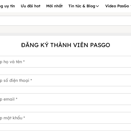
g uy tín
Ưu đãi hot
Mới nhất
Tin tức & Blog
Video PasGo
ĐĂNG KÝ THÀNH VIÊN PASGO