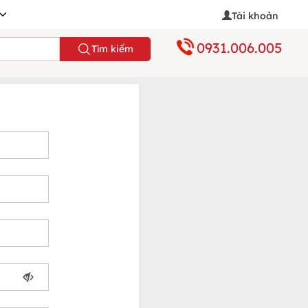
Tài khoản
0931.006.005
Tìm kiếm