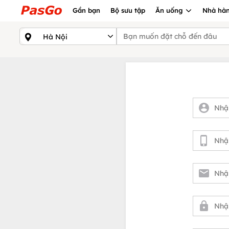
Gần bạn
Bộ sưu tập
Ăn uống
Nhà hàn