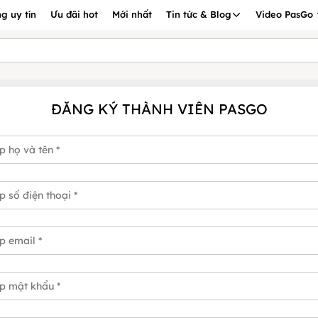
g uy tín
Ưu đãi hot
Mới nhất
Tin tức & Blog
Video PasGo
ĐĂNG KÝ THÀNH VIÊN PASGO