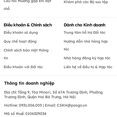
Câu hỏi thường gặp khi đặt
Khám phá các Bộ sưu tập
chỗ
Điều khoản & Chính sách
Dành cho Kinh doanh
Điều khoản sử dụng
Trung tâm hỗ trợ Đối tác
Quy chế hoạt động
Hướng dẫn nhà hàng hợp
tác
Chính sách bảo mật thông
tin
Nhà hàng đăng ký hợp tác
Điều khoản với Đối tác
Liên hệ về Đầu tư & Hợp tác
Thông tin doanh nghiệp
Địa chỉ: Tầng 9, Tòa Minori, Số 67A Trương Định, Phường
Trương Định, Quận Hai Bà Trưng, Hà Nội
Hotline: 0931.006.005 | Email:
CSKH@pasgo.vn
Mã số thuế: 0106329034