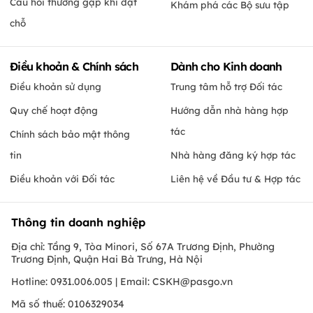
Câu hỏi thường gặp khi đặt
Khám phá các Bộ sưu tập
chỗ
Điều khoản & Chính sách
Dành cho Kinh doanh
Điều khoản sử dụng
Trung tâm hỗ trợ Đối tác
Quy chế hoạt động
Hướng dẫn nhà hàng hợp
tác
Chính sách bảo mật thông
tin
Nhà hàng đăng ký hợp tác
Điều khoản với Đối tác
Liên hệ về Đầu tư & Hợp tác
Thông tin doanh nghiệp
Địa chỉ: Tầng 9, Tòa Minori, Số 67A Trương Định, Phường
Trương Định, Quận Hai Bà Trưng, Hà Nội
Hotline: 0931.006.005 | Email:
CSKH@pasgo.vn
Mã số thuế: 0106329034