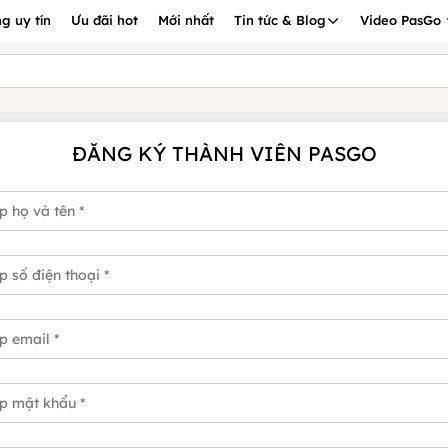
g uy tín
Ưu đãi hot
Mới nhất
Tin tức & Blog
Video PasGo
ĐĂNG KÝ THÀNH VIÊN PASGO