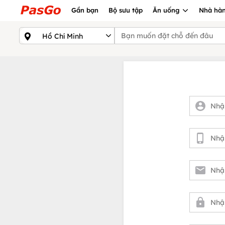
Gần bạn
Bộ sưu tập
Ăn uống
Nhà hàn