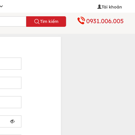
Tài khoản
0931.006.005
Tìm kiếm