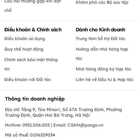
Câu hỏi thường gặp khi đặt
Khám phá các Bộ sưu tập
chỗ
Điều khoản & Chính sách
Dành cho Kinh doanh
Điều khoản sử dụng
Trung tâm hỗ trợ Đối tác
Quy chế hoạt động
Hướng dẫn nhà hàng hợp
tác
Chính sách bảo mật thông
tin
Nhà hàng đăng ký hợp tác
Điều khoản với Đối tác
Liên hệ về Đầu tư & Hợp tác
Thông tin doanh nghiệp
Địa chỉ: Tầng 9, Tòa Minori, Số 67A Trương Định, Phường
Trương Định, Quận Hai Bà Trưng, Hà Nội
Hotline: 0931.006.005 | Email:
CSKH@pasgo.vn
Mã số thuế: 0106329034