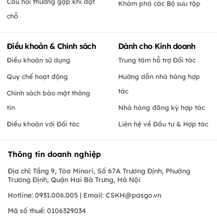
Câu hỏi thường gặp khi đặt
Khám phá các Bộ sưu tập
chỗ
Điều khoản & Chính sách
Dành cho Kinh doanh
Điều khoản sử dụng
Trung tâm hỗ trợ Đối tác
Quy chế hoạt động
Hướng dẫn nhà hàng hợp
tác
Chính sách bảo mật thông
tin
Nhà hàng đăng ký hợp tác
Điều khoản với Đối tác
Liên hệ về Đầu tư & Hợp tác
Thông tin doanh nghiệp
Địa chỉ: Tầng 9, Tòa Minori, Số 67A Trương Định, Phường
Trương Định, Quận Hai Bà Trưng, Hà Nội
Hotline: 0931.006.005 | Email:
CSKH@pasgo.vn
Mã số thuế: 0106329034