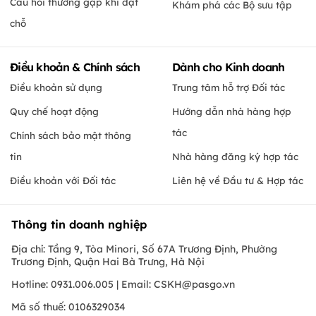
Câu hỏi thường gặp khi đặt
Khám phá các Bộ sưu tập
chỗ
Điều khoản & Chính sách
Dành cho Kinh doanh
Điều khoản sử dụng
Trung tâm hỗ trợ Đối tác
Quy chế hoạt động
Hướng dẫn nhà hàng hợp
tác
Chính sách bảo mật thông
tin
Nhà hàng đăng ký hợp tác
Điều khoản với Đối tác
Liên hệ về Đầu tư & Hợp tác
Thông tin doanh nghiệp
Địa chỉ: Tầng 9, Tòa Minori, Số 67A Trương Định, Phường
Trương Định, Quận Hai Bà Trưng, Hà Nội
Hotline: 0931.006.005 | Email:
CSKH@pasgo.vn
Mã số thuế: 0106329034