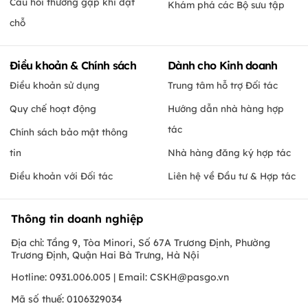
Câu hỏi thường gặp khi đặt
Khám phá các Bộ sưu tập
chỗ
Điều khoản & Chính sách
Dành cho Kinh doanh
Điều khoản sử dụng
Trung tâm hỗ trợ Đối tác
Quy chế hoạt động
Hướng dẫn nhà hàng hợp
tác
Chính sách bảo mật thông
tin
Nhà hàng đăng ký hợp tác
Điều khoản với Đối tác
Liên hệ về Đầu tư & Hợp tác
Thông tin doanh nghiệp
Địa chỉ: Tầng 9, Tòa Minori, Số 67A Trương Định, Phường
Trương Định, Quận Hai Bà Trưng, Hà Nội
Hotline: 0931.006.005 | Email:
CSKH@pasgo.vn
Mã số thuế: 0106329034