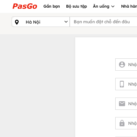
Gần bạn
Bộ sưu tập
Ăn uống
Nhà hàn