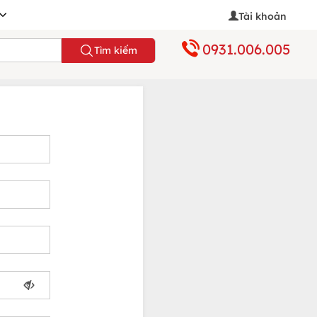
Tài khoản
0931.006.005
Tìm kiếm