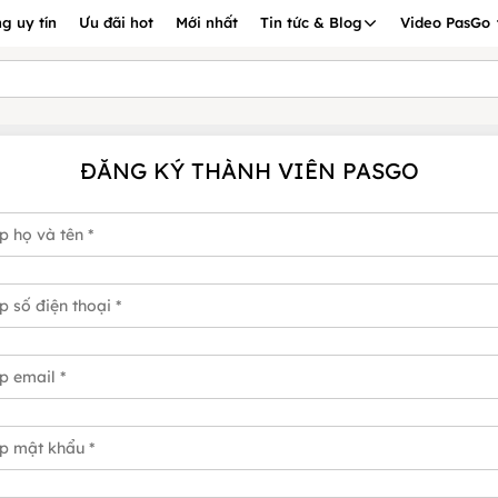
g uy tín
Ưu đãi hot
Mới nhất
Tin tức & Blog
Video PasGo
ĐĂNG KÝ THÀNH VIÊN PASGO