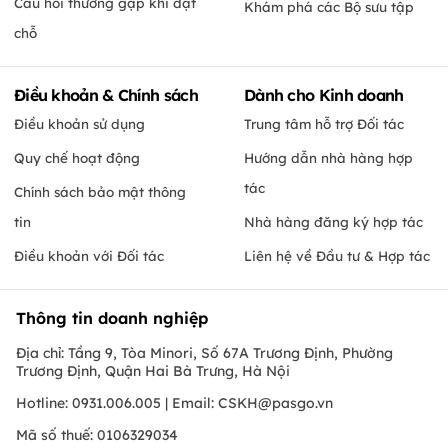
Câu hỏi thường gặp khi đặt
Khám phá các Bộ sưu tập
chỗ
Điều khoản & Chính sách
Dành cho Kinh doanh
Điều khoản sử dụng
Trung tâm hỗ trợ Đối tác
Quy chế hoạt động
Hướng dẫn nhà hàng hợp
tác
Chính sách bảo mật thông
tin
Nhà hàng đăng ký hợp tác
Điều khoản với Đối tác
Liên hệ về Đầu tư & Hợp tác
Thông tin doanh nghiệp
Địa chỉ: Tầng 9, Tòa Minori, Số 67A Trương Định, Phường
Trương Định, Quận Hai Bà Trưng, Hà Nội
Hotline: 0931.006.005 | Email:
CSKH@pasgo.vn
Mã số thuế: 0106329034