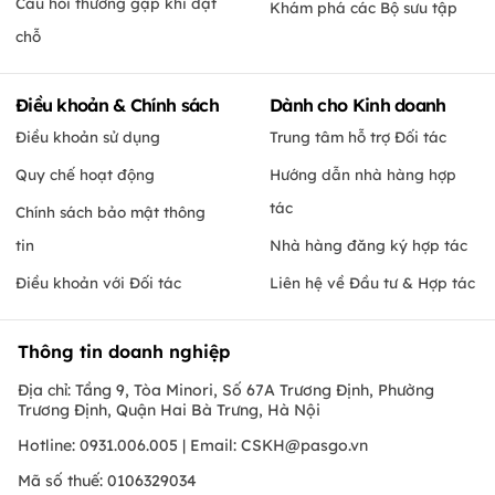
Câu hỏi thường gặp khi đặt
Khám phá các Bộ sưu tập
chỗ
Điều khoản & Chính sách
Dành cho Kinh doanh
Điều khoản sử dụng
Trung tâm hỗ trợ Đối tác
Quy chế hoạt động
Hướng dẫn nhà hàng hợp
tác
Chính sách bảo mật thông
tin
Nhà hàng đăng ký hợp tác
Điều khoản với Đối tác
Liên hệ về Đầu tư & Hợp tác
Thông tin doanh nghiệp
Địa chỉ: Tầng 9, Tòa Minori, Số 67A Trương Định, Phường
Trương Định, Quận Hai Bà Trưng, Hà Nội
Hotline: 0931.006.005 | Email:
CSKH@pasgo.vn
Mã số thuế: 0106329034