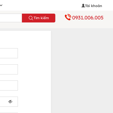
Tài khoản
0931.006.005
Tìm kiếm