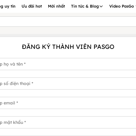
g uy tín
Ưu đãi hot
Mới nhất
Tin tức & Blog
Video PasGo
ĐĂNG KÝ THÀNH VIÊN PASGO