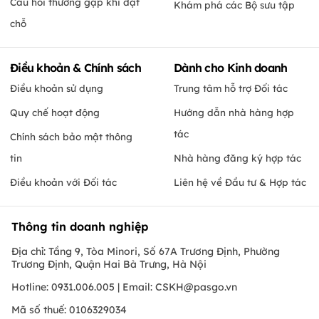
Câu hỏi thường gặp khi đặt
Khám phá các Bộ sưu tập
chỗ
Điều khoản & Chính sách
Dành cho Kinh doanh
Điều khoản sử dụng
Trung tâm hỗ trợ Đối tác
Quy chế hoạt động
Hướng dẫn nhà hàng hợp
tác
Chính sách bảo mật thông
tin
Nhà hàng đăng ký hợp tác
Điều khoản với Đối tác
Liên hệ về Đầu tư & Hợp tác
Thông tin doanh nghiệp
Địa chỉ: Tầng 9, Tòa Minori, Số 67A Trương Định, Phường
Trương Định, Quận Hai Bà Trưng, Hà Nội
Hotline: 0931.006.005 | Email:
CSKH@pasgo.vn
Mã số thuế: 0106329034