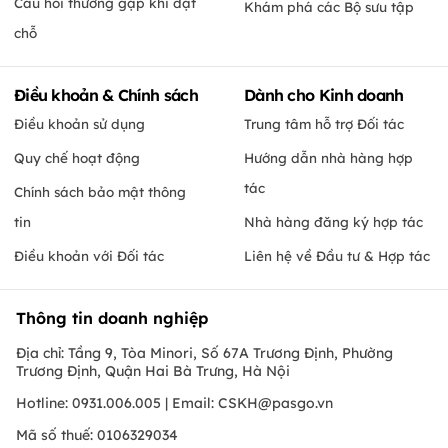
Câu hỏi thường gặp khi đặt
Khám phá các Bộ sưu tập
chỗ
Điều khoản & Chính sách
Dành cho Kinh doanh
Điều khoản sử dụng
Trung tâm hỗ trợ Đối tác
Quy chế hoạt động
Hướng dẫn nhà hàng hợp
tác
Chính sách bảo mật thông
tin
Nhà hàng đăng ký hợp tác
Điều khoản với Đối tác
Liên hệ về Đầu tư & Hợp tác
Thông tin doanh nghiệp
Địa chỉ: Tầng 9, Tòa Minori, Số 67A Trương Định, Phường
Trương Định, Quận Hai Bà Trưng, Hà Nội
Hotline: 0931.006.005 | Email:
CSKH@pasgo.vn
Mã số thuế: 0106329034