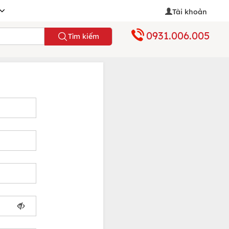
Tài khoản
0931.006.005
Tìm kiếm