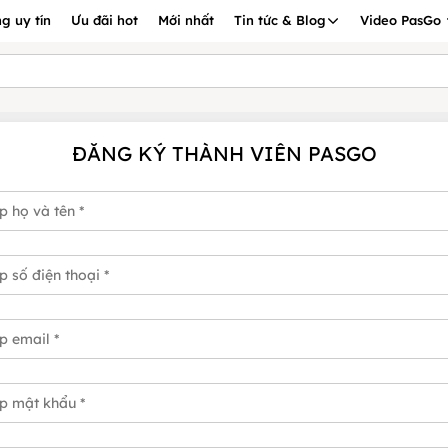
g uy tín
Ưu đãi hot
Mới nhất
Tin tức & Blog
Video PasGo
ĐĂNG KÝ THÀNH VIÊN PASGO