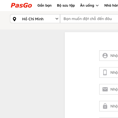
Gần bạn
Bộ sưu tập
Ăn uống
Nhà hàn