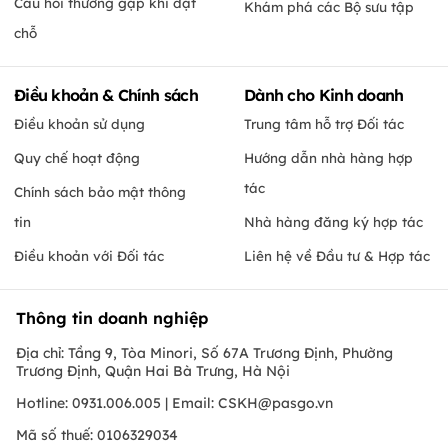
Câu hỏi thường gặp khi đặt
Khám phá các Bộ sưu tập
chỗ
Điều khoản & Chính sách
Dành cho Kinh doanh
Điều khoản sử dụng
Trung tâm hỗ trợ Đối tác
Quy chế hoạt động
Hướng dẫn nhà hàng hợp
tác
Chính sách bảo mật thông
tin
Nhà hàng đăng ký hợp tác
Điều khoản với Đối tác
Liên hệ về Đầu tư & Hợp tác
Thông tin doanh nghiệp
Địa chỉ: Tầng 9, Tòa Minori, Số 67A Trương Định, Phường
Trương Định, Quận Hai Bà Trưng, Hà Nội
Hotline: 0931.006.005 | Email:
CSKH@pasgo.vn
Mã số thuế: 0106329034