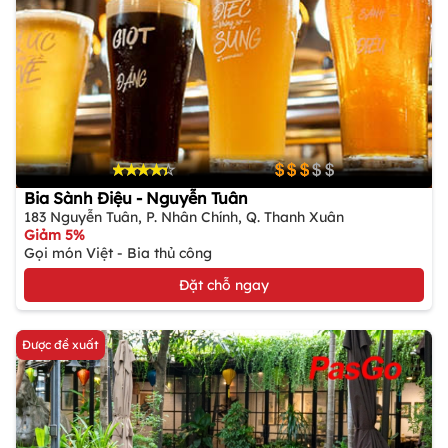
Bia Sành Điệu - Nguyễn Tuân
183 Nguyễn Tuân, P. Nhân Chính, Q. Thanh Xuân
Giảm 5%
Gọi món Việt - Bia thủ công
Đặt chỗ ngay
Được đề xuất