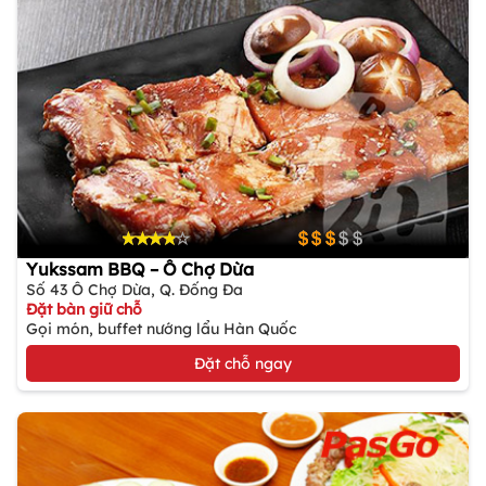
Yukssam BBQ – Ô Chợ Dừa
Số 43 Ô Chợ Dừa, Q. Đống Đa
Đặt bàn giữ chỗ
Gọi món, buffet nướng lẩu Hàn Quốc
Đặt chỗ ngay