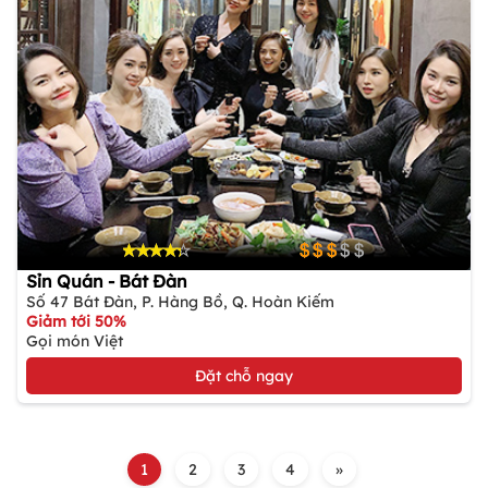
Sỉn Quán - Bát Đàn
Số 47 Bát Đàn, P. Hàng Bồ, Q. Hoàn Kiếm
Giảm tới 50%
Gọi món Việt
Đặt chỗ ngay
1
2
3
4
»