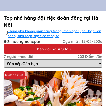
Top nhà hàng đặt tiệc đoàn đông tại Hà
Nội
Khám phá không gian sang trọng, món ngon, phù hợp liên
hoan, sinh nhật, đặt tiệc công ty
Bởi: huongtnonepas
Cập nhật:
15/05/2026
Theo dõi bộ sưu tập
7
người theo dõi
203
Điểm đến
Được đề xuất