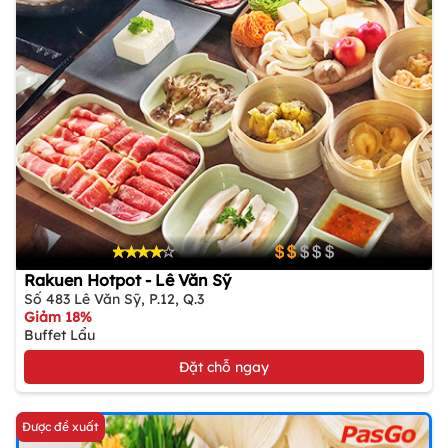
Rakuen Hotpot - Lê Văn Sỹ
Số 483 Lê Văn Sỹ, P.12, Q.3
Giảm 18%
Buffet Lẩu
Đặt chỗ ngay
Được đề xuất