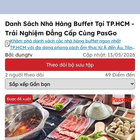
Danh Sách Nhà Hàng Buffet Tại TP.HCM -
Trải Nghiệm Đẳng Cấp Cùng PasGo
Khám phá danh sách các nhà hàng buffet ngon nhất
TP.HCM với đa dạng phong cách ẩm thực từ Á đến Âu. Tận
hưởng không gian sang trọng, dịch vụ chuyên nghiệp và
Bởi: dungtv
Cập nhật:
13/05/2026
thực đơn phong phú. Đặt bàn ngay để trải nghiệm bữa tiệc
Theo dõi bộ sưu tập
buffet đẳng cấp tại TP.HCM!
2
người theo dõi
49
Điểm đến
Được đề xuất