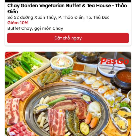
Chay Garden Vegetarian Buffet & Tea House - Thảo
Điền
Số 52 đường Xuân Thủy, P. Thảo Điền, Tp. Thủ Đức
Giảm 10%
Buffet Chay, gọi món Chay
Đặt chỗ ngay