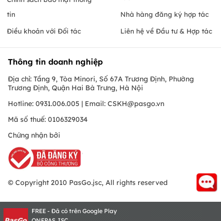
tin
Nhà hàng đăng ký hợp tác
Điều khoản với Đối tác
Liên hệ về Đầu tư & Hợp tác
Thông tin doanh nghiệp
Địa chỉ: Tầng 9, Tòa Minori, Số 67A Trương Định, Phường
Trương Định, Quận Hai Bà Trưng, Hà Nội
Hotline: 0931.006.005 | Email:
CSKH@pasgo.vn
Mã số thuế: 0106329034
Chứng nhận bởi
© Copyright 2010 PasGo.jsc, All rights reserved
FREE - Đã có trên Google Play
ONEPAS.JSC