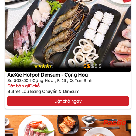
XieXìe Hotpot Dimsum - Cộng Hòa
Số 502-504 Cộng Hòa , P. 13 , Q. Tân Bình
Đặt bàn giữ chỗ
Buffet Lẩu Băng Chuyền & Dimsum
Đặt chỗ ngay