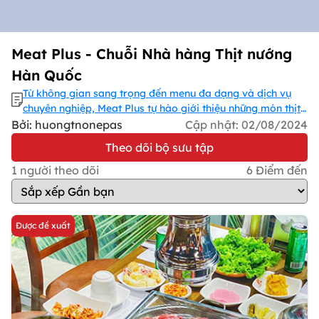
Meat Plus - Chuỗi Nhà hàng Thịt nướng
Hàn Quốc
Từ không gian sang trọng đến menu đa dạng và dịch vụ
chuyên nghiệp, Meat Plus tự hào giới thiệu những món thịt
nướng tươi ngon, salad tươi mát và nhiều lựa chọn đặc sắc
Bởi: huongtnonepas
Cập nhật:
02/08/2024
khác mang đến hương vị đặc biệt và đẳng cấp. Xem ngay!
Theo dõi bộ sưu tập
1
người theo dõi
6
Điểm đến
Được đề xuất