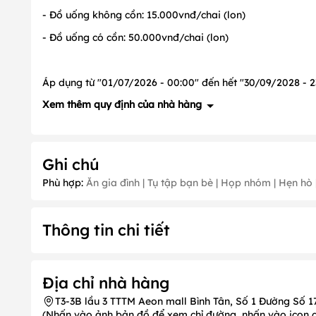
- Đồ uống không cồn: 15.000vnđ/chai (lon)
- Đồ uống có cồn: 50.000vnđ/chai (lon)
Áp dụng từ "01/07/2026 - 00:00" đến hết "30/09/2028 - 23
Xem thêm quy định của nhà hàng
1. Quy định về đặt cọc: Có, cụ thể như sau:
Ghi chú
- Đoàn từ
20
người lớn
trở lên đặt cọc, vui lòng liên hệ để b
Phù hợp:
Ăn gia đình | Tụ tập bạn bè | Họp nhóm | Hẹn hò |
2. Quy định về ưu đãi: Có, cụ thể như sau:
- Ưu đãi không áp dụng vào các ngày:
Tháng 1
(Ngày 1);
1, 2, 25);
Tháng 11
(Ngày 20);
Tháng 12
(Ngày 24, 25, 31)
Thông tin chi tiết
- Phụ thu
5
%
vào các ngày lễ:
Tháng 1
(Ngày 1);
Tháng 4
- Ưu đãi không được áp dụng đồng thời cùng với các chươ
Địa chỉ nhà hàng
3. Quy định về thời gian nhận khách PasGo
T3-3B lầu 3 TTTM Aeon mall Bình Tân, Số 1 Đường Số 17A
- Nhà hàng luôn nhận khách PasGo
(Nhấn vào ảnh bản đồ để xem chỉ đường, nhấn vào icon chi