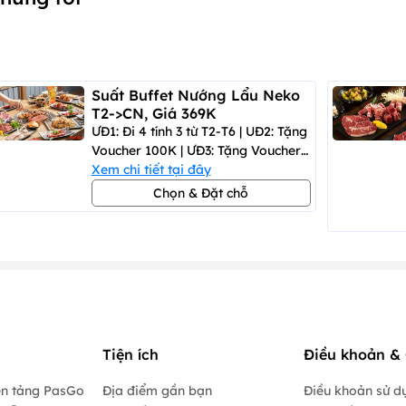
Suất Buffet Nướng Lẩu Neko
T2->CN, Giá 369K
ƯĐ1: Đi 4 tính 3 từ T2-T6 | UĐ2: Tặng
Voucher 100K | ƯĐ3: Tặng Voucher
200K
Xem chi tiết tại đây
Chọn & Đặt chỗ
Tiện ích
Điều khoản & 
ền tảng PasGo
Địa điểm gần bạn
Điều khoản sử d