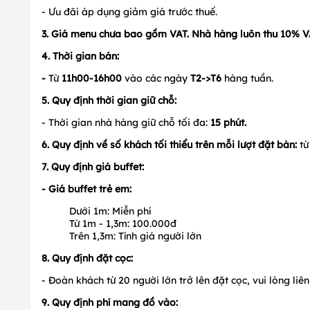
- Ưu đãi áp dụng giảm giá trước thuế.
3.
Giá menu chưa bao gồm VAT. Nhà hàng luôn thu 10% V
4. Thời gian bán:
-
Từ
11h00-16h00
vào các ngày
T2->T6
hàng tuần.
5.
Quy định thời gian giữ chỗ:
- Thời gian nhà hàng giữ chỗ tối đa:
15
phút.
6. Quy định về số khách tối thiểu trên mỗi lượt đặt bàn:
t
7. Quy định giá buffet:
- Giá buffet trẻ em:
Dưới 1m: Miễn phí
Từ 1m - 1,3m: 100.000đ
Trên 1,3m: Tính giá người lớn
8. Quy định đặt cọc:
- Đoàn khách từ 20 người lớn trở lên đặt cọc, vui lòng liên 
9. Quy định phí mang đồ vào: