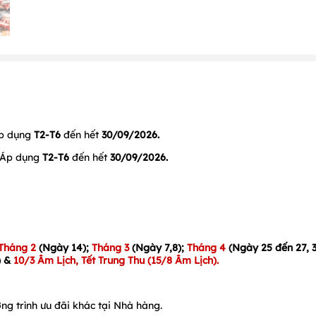
p dụng
T2-T6
đến hết
30/09/2026
.
Áp dụng
T2-T6
đến hết
30/09/2026
.
Tháng 2
(
Ngày 14
);
Tháng 3
(Ngày 7,8);
Tháng 4
(
Ngày 25 đến 27, 
)
&
10/3 Âm Lịch
, Tết Trung Thu (15/8 Âm Lịch).
ng trình ưu đãi khác tại Nhà hàng.