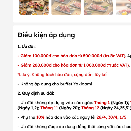
Điều kiện áp dụng
1. Ưu đãi:
- Giảm 100.000đ cho hóa đơn từ 500.000đ
(
trước VAT)
.
Á
- Giảm 200.000đ cho hóa đơn từ 1.000.000đ
(
trước VAT)
.
*Lưu ý: Không tách hóa đơn, cộng dồn, lũy kế.
- Không áp dụng cho buffet Yakigami
2. Quy định ưu đãi:
- Ưu đãi không áp dụng vào các ngày:
Tháng 1
(Ngày 1);
(Ngày 1,2);
Tháng 11
(Ngày 20);
Tháng 12
(Ngày 24,25,31
- Phụ thu
10%
hóa đơn vào các ngày lễ:
26/4, 30/4, 1/5
- Ưu đãi không được áp dụng đồng thời cùng với các chươ