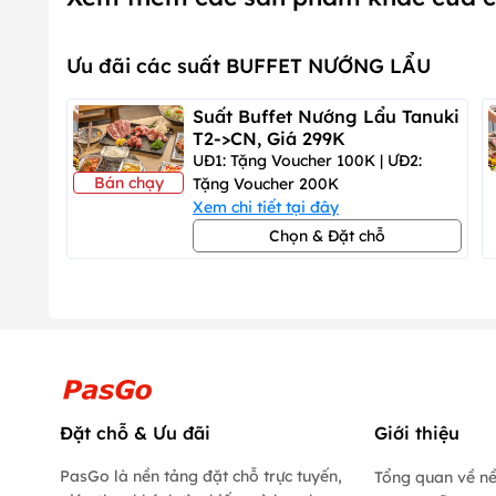
Ưu đãi các suất BUFFET NƯỚNG LẨU
Suất Buffet Nướng Lẩu Tanuki
T2->CN, Giá 299K
UĐ1: Tặng Voucher 100K | ƯĐ2:
Bán chạy
Tặng Voucher 200K
Xem chi tiết tại đây
Chọn & Đặt chỗ
Đặt chỗ & Ưu đãi
Giới thiệu
PasGo là nền tảng đặt chỗ trực tuyến,
Tổng quan về n