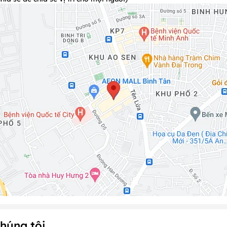
 định
để được phục vụ tốt nhất
như sau:
 bàn: Có, cụ thể như sau:
 trở lên
ồ uống
ếp
02)
u:
húng tôi