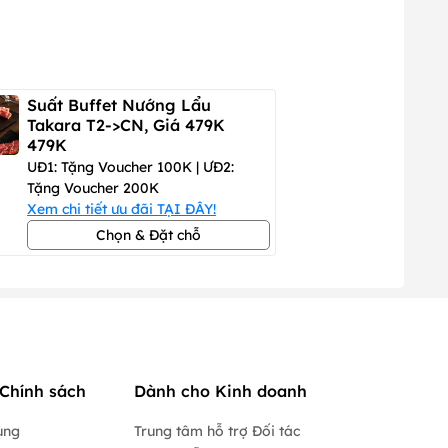
Suất Buffet Nướng Lẩu
Takara T2->CN, Giá 479K
479K
UĐ1: Tặng Voucher 100K | ƯĐ2:
Tặng Voucher 200K
Xem chi tiết ưu đãi TẠI ĐÂY!
Chọn & Đặt chỗ
Chính sách
Dành cho Kinh doanh
ụng
Trung tâm hỗ trợ Đối tác