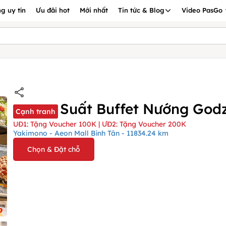
g uy tín
Ưu đãi hot
Mới nhất
Tin tức & Blog
Video PasGo
Suất Buffet Nướng Godz
Cạnh tranh
UĐ1: Tặng Voucher 100K | ƯĐ2: Tặng Voucher 200K
Yakimono - Aeon Mall Bình Tân - 11834.24 km
Chọn & Đặt chỗ