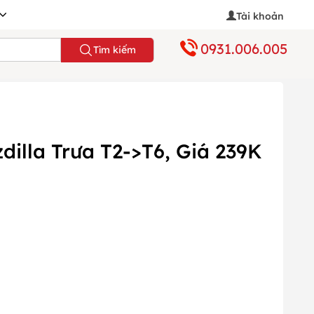
Tài khoản
0931.006.005
Tìm kiếm
dilla Trưa T2->T6, Giá 239K