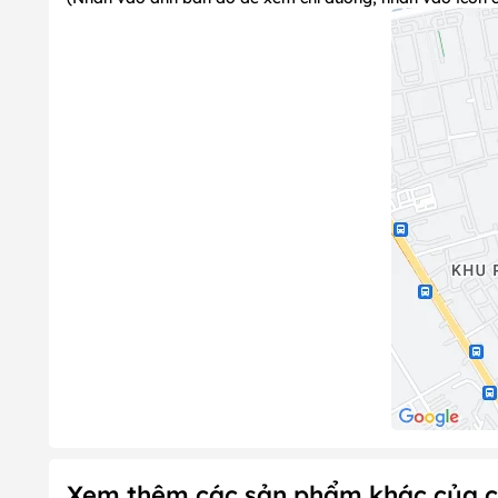
4. Quy định về Thời gian đặt chỗ trước: Không quy
- Lưu ý:
Quý khách vui lòng đặt chỗ trước ít nhất 30 phút 
5. Quy định về Thời gian giữ chỗ tối đa: Có cụ thể 
- Thời gian nhà hàng giữ chỗ tối đa:
15
phút
6. Quy định về số khách tối thiểu trên mỗi lượt đặt
- Số khách tối thiểu trên mỗi lượt đặt bàn: Từ
02
người lớn
7. Quy định về Hoá đơn: Có, cụ thể như sau:
-
Hoá đơn VAT:
Nhà hàng luôn thu
8%
VAT đồ ăn và
10%
đ
- Hoá đơn trực tiếp:
Nhà hàng không xuất hóa đơn trực ti
8. Quy định về Phí phục vụ
- Phụ thu
5%
vào
Tháng 1 (ngày 29,30,31), Tháng 2 (ngày 
9. Quy định về phí mang đồ vào: Có, cụ thể như sa
- Khách hàng không mang đồ ăn, đồ uống từ ngoài vào
Xem thêm các sản phẩm khác của c