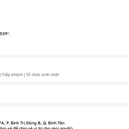
:59".
iết chi tiết.
 Tiếp khách | Tổ chức sinh nhật
Tháng 2
(
Ngày 14
);
Tháng 3
(Ngày 7, 8);
Tháng 4
(Ngày 26, 30);
Th
&
10/3 Âm Lịch
, Tết Trung Thu (15/8 Âm Lịch).
(Ngày 30);
Tháng 5
(Ngày 1);
10/3 Âm Lịch
ng trình ưu đãi khác tại Nhà hàng.
, P. Bình Trị Đông B, Q. Bình Tân
a sẻ để chia sẻ vị trí cho mọi người)