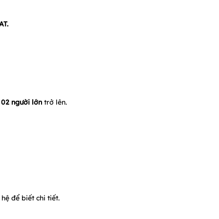
AT.
ừ
02 người lớn
trở lên.
hệ để biết chi tiết.