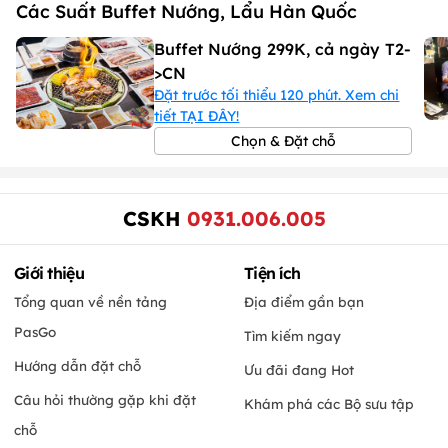
Các Suất Buffet Nướng, Lẩu Hàn Quốc
- Thông tin đang được cập nhật, vui lòng liên hệ để biết chi
tiết.
Buffet Nướng 299K, cả ngày T2-
>CN
Đặt trước tối thiểu 120 phút. Xem chi
tiết TẠI ĐÂY!
Chọn & Đặt chỗ
CSKH
0931.006.005
Giới thiệu
Tiện ích
Tổng quan về nền tảng
Địa điểm gần bạn
PasGo
Tìm kiếm ngay
Hướng dẫn đặt chỗ
Ưu đãi đang Hot
Câu hỏi thường gặp khi đặt
Khám phá các Bộ sưu tập
chỗ