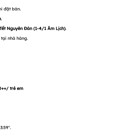
hi đặt bàn.
n
.
 Tết Nguyên Đán (1-4/1 Âm Lịch)
.
 tại nhà hàng.
0++/ trẻ em
3:59".