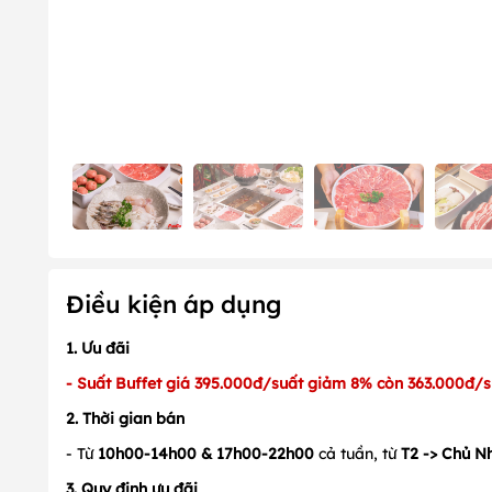
Điều kiện áp dụng
1. Ưu đãi
- Suất Buffet giá 395.000đ/suất giảm 8% còn 363.000đ/s
2. Thời gian bán
- Từ
10h00-14h00 & 17h00-22h00
cả tuần, từ
T2 -> Chủ N
3. Quy định ưu đãi