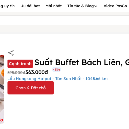
g uy tín
Ưu đãi hot
Mới nhất
Tin tức & Blog
Video PasGo
Suất Buffet Bách Liên,
Cạnh tranh
-8%
363.000đ
395.000đ
Lẩu Hongkong Hotpot - Tân Sơn Nhất - 1048.66 km
Chọn & Đặt chỗ