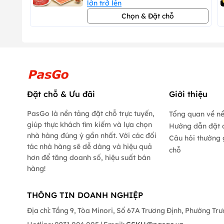
lớn trở lên
Chọn & Đặt chỗ
Đặt chỗ & Ưu đãi
Giới thiệu
PasGo là nền tảng đặt chỗ trực tuyến,
Tổng quan về n
giúp thực khách tìm kiếm và lựa chọn
Hướng dẫn đặt 
nhà hàng đúng ý gần nhất. Với các đối
Câu hỏi thường 
tác nhà hàng sẽ dễ dàng và hiệu quả
chỗ
hơn để tăng doanh số, hiệu suất bán
hàng!
THÔNG TIN DOANH NGHIỆP
Địa chỉ: Tầng 9, Tòa Minori, Số 67A Trương Định, Phường Tr