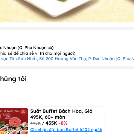
c Nhuận (Q. Phú Nhuận cũ)
a sẻ để chia sẻ vị trí cho mọi người)
húng tôi
Suất Buffet Bách Hoa, Giá
495K, 60+ món
455K
-8%
495K
/
Chỉ nhận đặt bàn Buffet từ 02 người