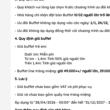
- Quý khách vui lòng lựa chọn trước chương trình ưu đãi k
- Nhà hàng chỉ nhận đặt bàn Buffet
từ 02 người lớn trở lê
- Ưu đãi Buffet không áp dụng vào các ngày:
1
/1, 24/12,
- Ưu đãi không áp dụng đồng thời với chương trình ưu đãi
4. Quy định giá buffet
- Giá buffet trẻ em:
Dưới 1m: Miễn phí
Từ 1m - 1,4m: Tính 50% giá người lớn
Trên 1,4m: Tính giá người lớn
- Buffet line tráng miệng:
giá 49.000++/ người lớn, 29.00
5. Lưu ý
- Giá buffet chưa bao gồm VAT và phí phục vụ.
- Giá vé chưa bao gồm quầy line tráng miệng
Áp dụng từ "28/04/2026 - 00:00" đến hết "31/12/2027 - 2
Xem thêm quy định của nhà hàng