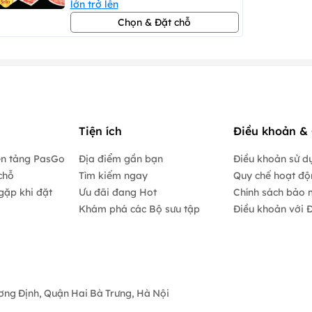
lớn trở lên
Chọn & Đặt chỗ
Tiện ích
Điều khoản & 
ền tảng PasGo
Địa điểm gần bạn
Điều khoản sử d
chỗ
Tìm kiếm ngay
Quy chế hoạt đ
gặp khi đặt
Ưu đãi đang Hot
Chính sách bảo 
Khám phá các Bộ sưu tập
Điều khoản với Đ
ương Định, Quận Hai Bà Trưng, Hà Nội