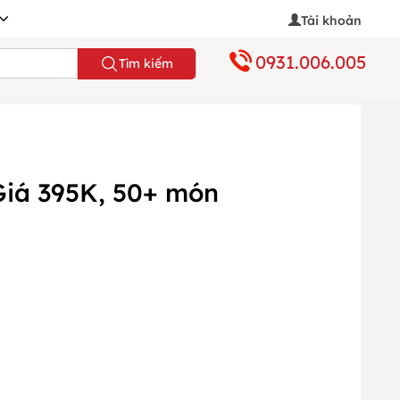
Tài khoản
0931.006.005
Tìm kiếm
 Giá 395K, 50+ món