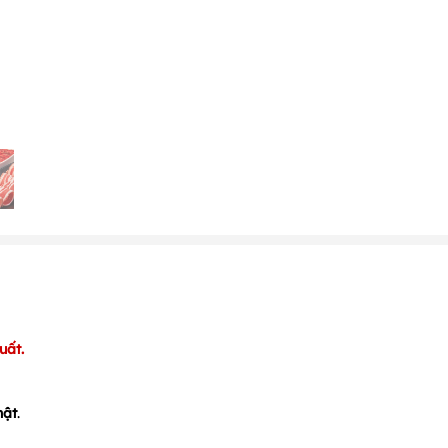
uất.
hật
.