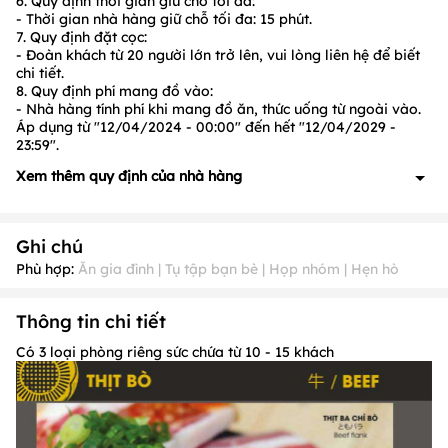
6. Quy định thời gian giữ chỗ tối đa:
- Thời gian nhà hàng giữ chỗ tối đa:
15 phút.
7. Quy định đặt cọc:
- Đoàn khách từ 20 người lớn trở lên, vui lòng liên hệ để biết
chi tiết.
8. Quy định phí mang đồ vào:
- Nhà hàng tính phí khi mang đồ ăn, thức uống từ ngoài vào.
Áp dụng từ "12/04/2024 - 00:00" đến hết "12/04/2029 -
23:59".
Xem thêm quy định của nhà hàng
1. Quy định về đặt cọc: Có, cụ thể như sau:
- Đoàn khách từ
20 người lớn
trở lên, vui lòng liên hệ để biết
Ghi chú
chi tiết.
2. Quy định về ưu đãi: Có, cụ thể như sau:
Phù hợp:
Ăn gia đình | Tụ tập bạn bè | Họp nhóm | Hẹn hò
- Ưu đãi không được áp dụng các ngày:
Tháng 1 ( Ngày 1,2);
Tháng 2 (Ngày 2, 3, 4, 5, 6, 7, 8, 14, 15, 16, 17, 18); Tháng 3
Thông tin chi tiết
(Ngày 8 31); Tháng 4 (Ngày 18, 27, 28, 29, 30); Tháng 5 (Ngày
1); Tháng 6 (Ngày 1, 2,8, 9, 10); Tháng 8 (Ngày 30,31) Tháng 9
Có 3 loại phòng riêng sức chứa từ 10 - 15 khách
(Ngày 1, 2,17); Tháng 10 (Ngày 18,19,20); Tháng 11 (Ngày
20); Tháng 12 (Ngày 22, 23, 24, 25, 29, 30, 31) & 10/3 Âm Lịch
- Ưu đãi không được áp dụng đồng thời cùng với các chương
trình ưu đãi khác tại Nhà hàng
3. Quy định về thời gian nhận khách PasGo