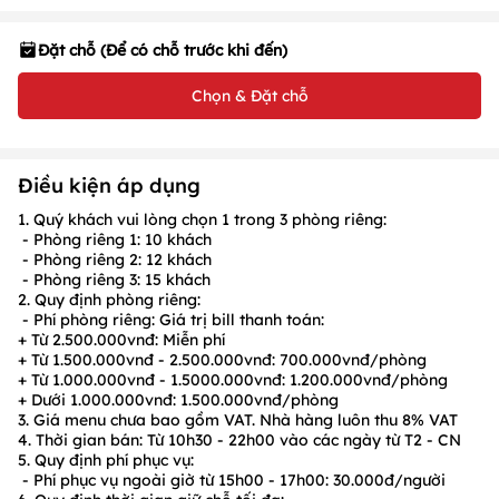
Đặt chỗ (Để có chỗ trước khi đến)
Chọn & Đặt chỗ
Điều kiện áp dụng
1. Quý khách vui lòng chọn 1 trong 3 phòng riêng:
- Phòng riêng 1: 10 khách
- Phòng riêng 2: 12 khách
- Phòng riêng 3: 15 khách
2. Quy định phòng riêng:
- Phí phòng riêng:
Giá trị bill thanh toán:
+ Từ
2.500.000
vnđ:
Miễn phí
+ Từ
1.500.000
vnđ -
2.500.00
0vnđ:
700.000
vnđ/phòng
+ Từ
1.000.00
0vnđ -
1.5000.000
vnđ:
1.200.000
vnđ/phòng
+ Dưới
1.000.000
vnđ:
1.500.000
vnđ/phòng
3. Giá menu chưa bao gồm VAT. Nhà hàng luôn thu 8% VAT
4. Thời gian bán:
Từ
10h30 - 22h00
vào các ngày từ
T2 - CN
5. Quy định phí phục vụ:
-
Phí phục vụ ngoài giờ từ
15h00 - 17h00: 30.000đ/người