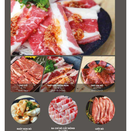
- Nhà hàng luôn nhận khách PasGo.
4. Quy định về Thời gian đặt chỗ trước: Không quy
định
- Lưu ý:
Quý khách vui lòng đặt chỗ trước ít nhất
15
phút để
được phục vụ tốt nhất.
5. Quy định về Thời gian giữ chỗ tối đa: Có, cụ thể như
sau:
- Thời gian nhà hàng giữ chỗ tối đa:
15
phút.
6. Quy định về số khách tối thiểu trên mỗi lượt đặt bàn
- Thông tin đang được cập nhật, vui lòng liên hệ để biết chi
tiết.
7. Quy định về Hoá đơn: Có, cụ thể như sau:
-
Hoá đơn VAT:
Nhà hàng luôn thu
8%
VAT
- Hoá đơn trực tiếp:
Nhà hàng có xuất hóa đơn trực tiếp, vui
lòng liên hệ để biết chi tiết.
8. Quy định Phí phòng riêng: Có, cụ thể như sau:
- Giá trị Bill thanh toán:
+ Từ
2.500.000
vnđ:
Miễn phí
+ Từ
1.500.000
vnđ -
2.500.00
0vnđ:
700.000
vnđ/phòng
+ Từ
1.000.00
0vnđ -
1.5000.000
vnđ:
1.200.000
vnđ/phòng
+ Dưới
1.000.000
vnđ:
1.500.000
vnđ/phòng
9. Quy định về Phí phục vụ: Có, cụ thể như sau:
Phí phục vụ ngoài giờ từ
15h00-17h00
:
30.000
vnđ/người
10. Quy định về phí mang đồ vào: Có, cụ thể như sau: