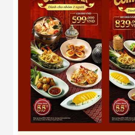
5. Quy định về Thời gian giữ chỗ tối đa
- Thời gian nhà hàng giữ chỗ tối đa:
30
phút (Trừ ngày Lễ 
6. Quy định về số khách tối thiểu trên mỗi lượt đặt
- Thông tin đang được cập nhật, vui lòng liên hệ để biết chi
7. Quy định về Hoá đơn: Có, cụ thể như sau:
-
Hoá đơn VAT:
Giá đã bao gồm VAT
- Hoá đơn trực tiếp:
Nhà hàng có xuất hóa đơn trực tiếp
,
8. Quy định về Phí phục vụ
- Thông tin đang được cập nhật, vui lòng liên hệ để biết chi
9. Quy định về phí mang đồ vào: Có, cụ thể như sa
- Thông tin đang được cập nhật, vui lòng liên hệ để biết chi