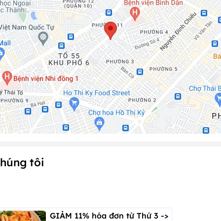
húng tôi
GIẢM 11% hóa đơn từ Thứ 3 ->