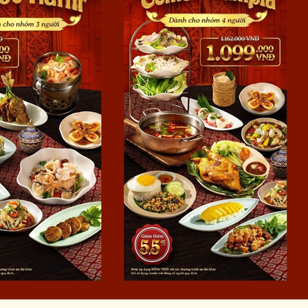
)
 bàn
 tiết.
vui lòng liên hệ để biết chi tiết.
 tiết.
u:
 tiết.