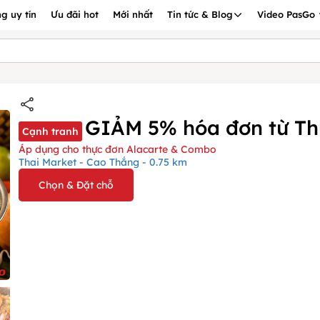
g uy tín
Ưu đãi hot
Mới nhất
Tin tức & Blog
Video PasGo
GIẢM 5% hóa đơn từ Thứ
Cạnh tranh
Áp dụng cho thực đơn Alacarte & Combo
Thai Market - Cao Thắng - 0.75 km
Chọn & Đặt chỗ