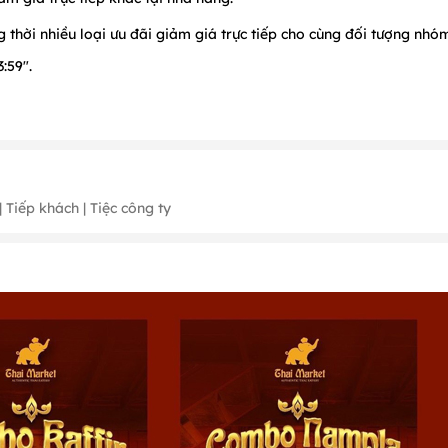
thời nhiều loại ưu đãi giảm giá trực tiếp cho cùng đối tượng nhó
:59".
àng để biết chi tiết.
 Tiếp khách | Tiệc công ty
g 2 (Ngày 14); Tháng 3 (Ngày 8); Tháng 4 (Ngày 26, 30); Tháng 5 (
đến 5/1 AL)
ng trình ưu đãi khác tại Nhà hàng
 định
ể được phục vụ tốt nhất.