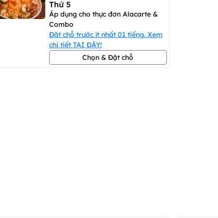
Thứ 5
Áp dụng cho thực đơn Alacarte &
Combo
Đặt chỗ trước ít nhất 01 tiếng. Xem
chi tiết TẠI ĐÂY!
Chọn & Đặt chỗ