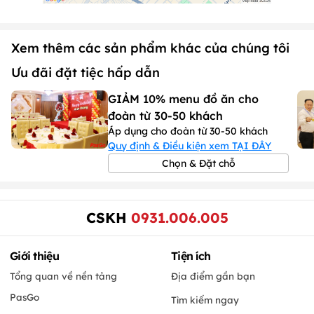
Xem thêm các sản phẩm khác của chúng tôi
Ưu đãi đặt tiệc hấp dẫn
GIẢM 10% menu đồ ăn cho
đoàn từ 30-50 khách
Áp dụng cho đoàn từ 30-50 khách
Quy định & Điều kiện xem TẠI ĐÂY
Chọn & Đặt chỗ
CSKH
0931.006.005
Giới thiệu
Tiện ích
Tổng quan về nền tảng
Địa điểm gần bạn
PasGo
Tìm kiếm ngay