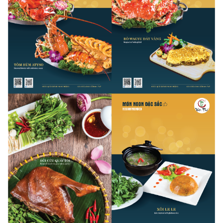
6. Quy định về số khách tối thiểu trên mỗi lượt đặt bàn:
Không quy định.
7. Quy định về Hoá đơn: Có, cụ thể như sau:
-
Hóa đơn VAT:
Nhà hàng có xuất hóa đơn VAT, chỉ khi khách
hàng yêu cầu. Mức phí VAT theo quy định của pháp luật Việt
Nam.
-
Hóa đơn trực tiếp:
Nhà hàng
không
xuất hóa đơn trực tiếp.
8. Quy định về phí phục vụ: Không quy định
9.
Quy định về phí mang đồ vào: Có, cụ thể như sau:
- Nhà hàng quy định KHÔNG mang thức ăn, đồ uống từ ngoài
vào.
10. Quy định về phí phòng riêng: Không quy định