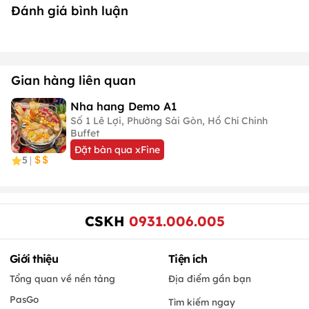
Đánh giá bình luận
Gian hàng liên quan
Nha hang Demo A1
Số 1 Lê Lợi, Phường Sài Gòn, Hồ Chí Chinh
Buffet
Đặt bàn qua xFine
5
|
CSKH
0931.006.005
Giới thiệu
Tiện ích
Tổng quan về nền tảng
Địa điểm gần bạn
PasGo
Tìm kiếm ngay