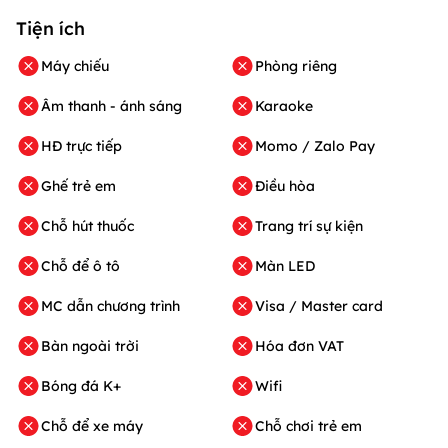
Tiện ích
Máy chiếu
Phòng riêng
Âm thanh - ánh sáng
Karaoke
HĐ trực tiếp
Momo / Zalo Pay
Ghế trẻ em
Điều hòa
Chỗ hút thuốc
Trang trí sự kiện
Chỗ để ô tô
Màn LED
MC dẫn chương trình
Visa / Master card
Bàn ngoài trời
Hóa đơn VAT
Bóng đá K+
Wifi
Chỗ để xe máy
Chỗ chơi trẻ em