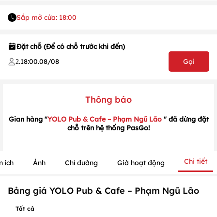
Sắp mở cửa: 18:00
Đặt chỗ (Để có chỗ trước khi đến)
1
/
1
/
1
.
18:00
.
08/08
Gọi
2
Thông báo
Gian hàng "
YOLO Pub & Cafe – Phạm Ngũ Lão
" đã dừng đặt
chỗ trên hệ thống PasGo!
Chi tiết
n ích
Ảnh
Chỉ đường
Giờ hoạt động
Bảng giá YOLO Pub & Cafe – Phạm Ngũ Lão
Tất cả