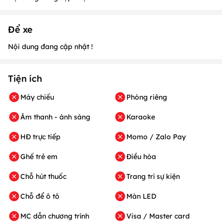
Để xe
Nội dung đang cập nhật !
Tiện ích
Máy chiếu
Phòng riêng
Âm thanh - ánh sáng
Karaoke
HĐ trực tiếp
Momo / Zalo Pay
Ghế trẻ em
Điều hòa
Chỗ hút thuốc
Trang trí sự kiện
Chỗ để ô tô
Màn LED
MC dẫn chương trình
Visa / Master card