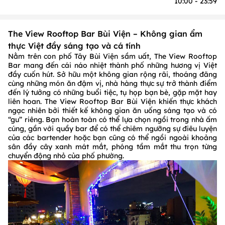
10:00 - 23:59
The View Rooftop Bar Bùi Viện – Không gian ẩm
thực Việt đầy sáng tạo và cá tính
Nằm trên con phố Tây Bùi Viện sầm uất, The View Rooftop
Bar mang đến cái náo nhiệt thành phố những hương vị Việt
đầy cuốn hút. Sở hữu một không gian rộng rãi, thoáng đãng
cùng những món ăn đậm vị, nhà hàng thực sự trở thành điểm
đến lý tưởng có những buổi tiệc, tụ họp bạn bè, gặp mặt hay
liên hoan. The View Rooftop Bar Bùi Viện khiến thực khách
ngạc nhiên bởi thiết kế không gian ăn uống sáng tạo và có
“gu” riêng. Bạn hoàn toàn có thể lựa chọn ngồi trong nhà ấm
cúng, gần với quầy bar để có thể chiêm ngưỡng sự điêu luyện
của các bartender hoặc bạn cũng có thể ngồi ngoài khoảng
sân đầy cây xanh mát mắt, phóng tầm mắt thu trọn từng
chuyển động nhỏ của phố phường.