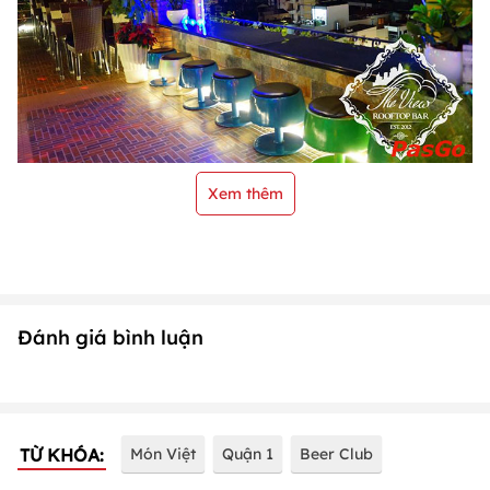
Xem thêm
Đánh giá bình luận
TỪ KHÓA:
Món Việt
Quận 1
Beer Club