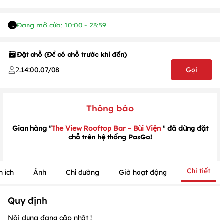
Đang mở cửa: 10:00 - 23:59
1
/
1
/
1
Đặt chỗ (Để có chỗ trước khi đến)
.
14:00
.
07/08
Gọi
2
Thông báo
Gian hàng "
The View Rooftop Bar – Bùi Viện
" đã dừng đặt
chỗ trên hệ thống PasGo!
Chi tiết
n ích
Ảnh
Chỉ đường
Giờ hoạt động
Quy định
Nội dung đang cập nhật !