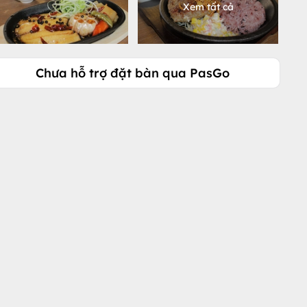
Xem tất cả
Chưa hỗ trợ đặt bàn qua PasGo
Gọi ngay