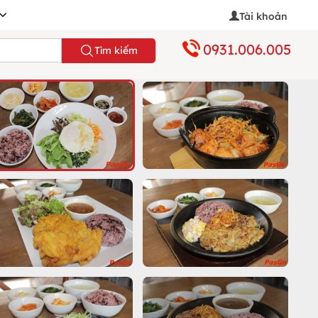
Tài khoản
0931.006.005
Tìm kiếm