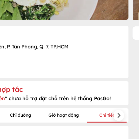
, P. Tân Phong, Q. 7, TP.HCM
hợp tác
ên
" chưa hỗ trợ đặt chỗ trên hệ thống PasGo!
Chỉ đường
Giờ hoạt động
Chi tiết