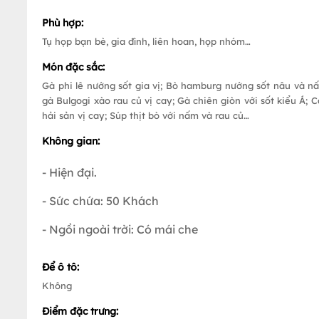
Phù hợp:
Tụ họp bạn bè, gia đình, liên hoan, họp nhóm…
Món đặc sắc:
Gà phi lê nướng sốt gia vị; Bò hamburg nướng sốt nâu và n
gà Bulgogi xào rau củ vị cay; Gà chiên giòn với sốt kiểu Á; C
hải sản vị cay; Súp thịt bò với nấm và rau củ…
Không gian:
- Hiện đại.
- Sức chứa: 50 Khách
- Ngồi ngoài trời: Có mái che
Để ô tô:
Không
Điểm đặc trưng: