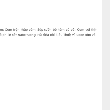
ấm; Cơm trộn thập cẩm; Súp sườn bò hầm củ cải; Cơm với thịt
á phi lê sốt nước tương; Hủ tiếu cài kiểu Thái; Mì udon xào với