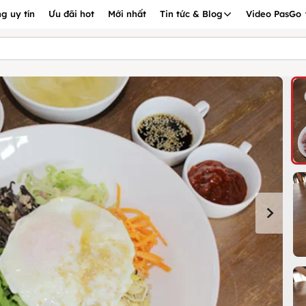
g uy tín
Ưu đãi hot
Mới nhất
Tin tức & Blog
Video PasGo