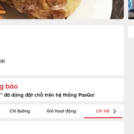
ời
g báo
c
" đã dừng đặt chỗ trên hệ thống PasGo!
Chỉ đường
Giờ hoạt động
Chi tiết