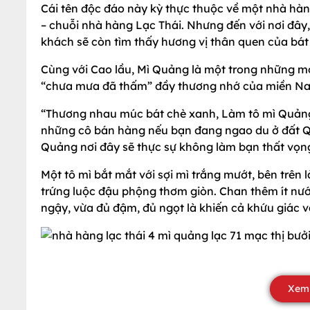
Cái tên độc đáo này kỳ thực thuộc về một nhà hàng
– chuỗi nhà hàng Lạc Thái. Nhưng đến với nơi đây
khách sẽ còn tìm thấy hương vị thân quen của bá
Cùng với Cao lầu, Mì Quảng là một trong những 
“chưa mưa đã thấm” đầy thương nhớ của miền Na
“Thương nhau múc bát chè xanh, Làm tô mì Quảng 
những cô bán hàng nếu bạn đang ngao du ở đất Q
Quảng nơi đây sẽ thực sự không làm bạn thất vọn
Một tô mì bắt mắt với sợi mì trắng mướt, bên trên l
trứng luộc đậu phộng thơm giòn. Chan thêm ít n
ngậy, vừa đủ đậm, đủ ngọt là khiến cả khứu giác và 
Xem