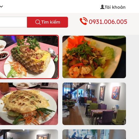
Tài khoản
0931.006.005
Tìm kiếm