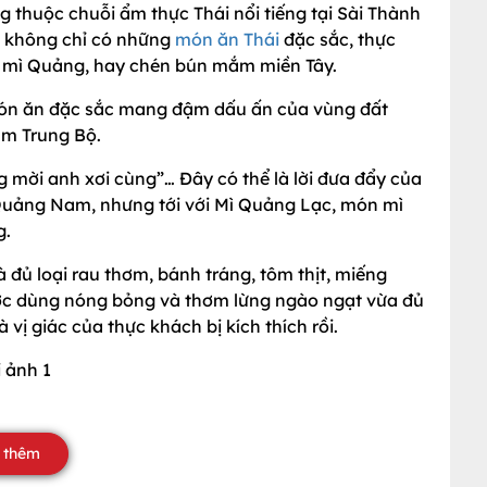
 thuộc chuỗi ẩm thực Thái nổi tiếng tại Sài Thành
, không chỉ có những
món ăn Thái
đặc sắc, thực
t mì Quảng, hay chén bún mắm miền Tây.
món ăn đặc sắc mang đậm dấu ấn của vùng đất
m Trung Bộ.
mời anh xơi cùng”… Đây có thể là lời đưa đẩy của
uảng Nam, nhưng tới với Mì Quảng Lạc, món mì
g.
à đủ loại rau thơm, bánh tráng, tôm thịt, miếng
ước dùng nóng bỏng và thơm lừng ngào ngạt vừa đủ
vị giác của thực khách bị kích thích rồi.
 thêm