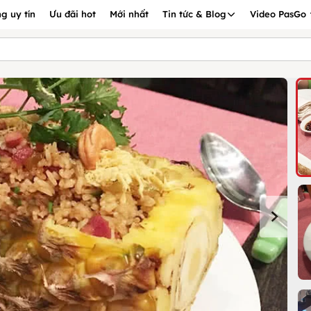
g uy tín
Ưu đãi hot
Mới nhất
Tin tức & Blog
Video PasGo