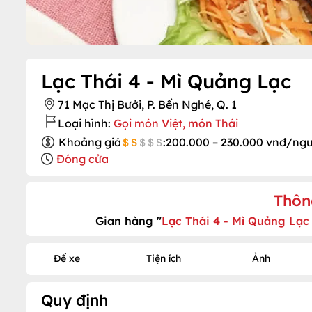
Lạc Thái 4 - Mì Quảng Lạc
71 Mạc Thị Bưởi, P. Bến Nghé, Q. 1
Loại hình:
Gọi món Việt, món Thái
Khoảng giá
:
200.000 – 230.000 vnđ/ngư
Đóng cửa
Thôn
Gian hàng "
Lạc Thái 4 - Mì Quảng Lạ
Để xe
Tiện ích
Ảnh
Quy định