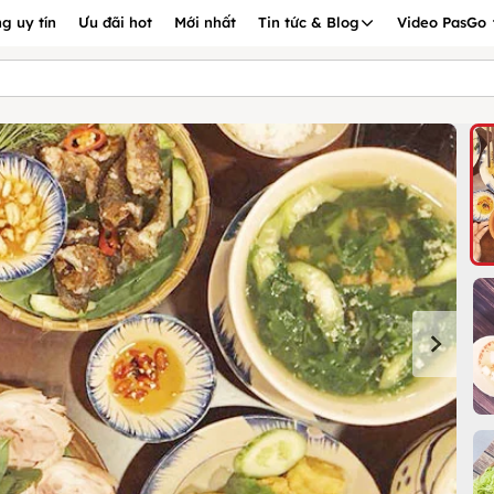
g uy tín
Ưu đãi hot
Mới nhất
Tin tức & Blog
Video PasGo