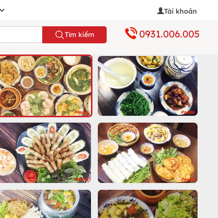
Tài khoản
0931.006.005
Tìm kiếm