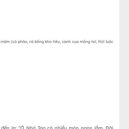
g
âm (cà pháo, cá bống kho tiêu, canh cua mồng tơi, thịt luộc
 đến lạ: “Ở Nhà Tao có nhiều món ngon lắm. Đãi