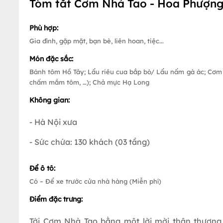
Tóm tắt Cơm Nhà Tao - Hoa Phượn
Phù hợp:
Gia đình, gặp mặt, bạn bè, liên hoan, tiệc...
Món đặc sắc:
Bánh tôm Hồ Tây; Lẩu riêu cua bắp bò/ Lẩu nấm gà ác; Cơm m
chấm mắm tôm, …); Chả mực Hạ Long
Không gian:
- Hà Nội xưa
- Sức chứa: 130 khách (03 tầng)
Để ô tô:
Có – Để xe trước cửa nhà hàng (Miễn phí)
Điểm đặc trưng:
Tới Cơm Nhà Tao bằng một lời mời thân thương