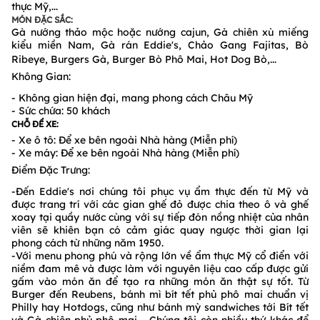
thực Mỹ,...
MÓN ĐẶC SẮC:
Gà nướng thảo mộc hoặc nướng cajun, Gà chiên xù miếng
kiểu miền Nam, Gà rán Eddie's, Chảo Gang Fajitas, Bò
Ribeye, Burgers Gà, Burger Bò Phô Mai, Hot Dog Bò,...
Không Gian:
- Không gian hiện đại, mang phong cách Châu Mỹ
- Sức chứa: 50 khách
CHỖ ĐỂ XE:
- Xe ô tô: Để xe bên ngoài Nhà hàng (Miễn phí)
- Xe máy: Để xe bên ngoài Nhà hàng (Miễn phí)
Điểm Đặc Trưng:
-Đến Eddie's nơi chúng tôi phục vụ ẩm thực đến từ Mỹ và
được trang trí với các gian ghế đỏ được chia theo ô và ghế
xoay tại quầy nước cùng với sự tiếp đón nồng nhiệt của nhân
viên sẽ khiên bạn có cảm giác quay ngược thời gian lại
phong cách từ những năm 1950.
-Với menu phong phú và rộng lớn về ẩm thực Mỹ cổ điển với
niềm đam mê và được làm với nguyên liệu cao cấp được gửi
gấm vào món ăn để tạo ra những món ăn thật sự tốt. Từ
Burger đến Reubens, bánh mì bít tết phủ phô mai chuẩn vị
Philly hay Hotdogs, cũng như bánh mỳ sandwiches tới Bít tết
và Gà chiên phủ phô mai,… Chúng tôi còn nhiều thứ khác để