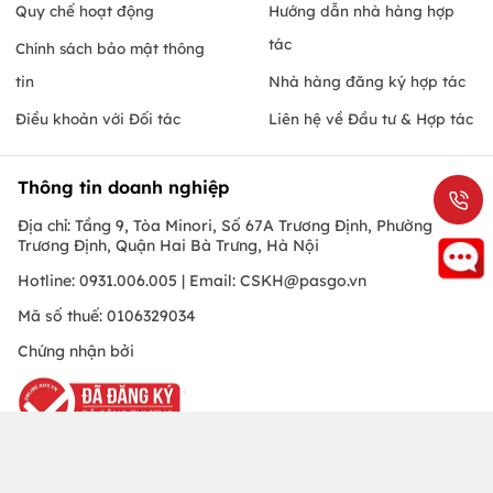
Quy chế hoạt động
Hướng dẫn nhà hàng hợp
tác
Chính sách bảo mật thông
tin
Nhà hàng đăng ký hợp tác
Điều khoản với Đối tác
Liên hệ về Đầu tư & Hợp tác
Thông tin doanh nghiệp
Địa chỉ: Tầng 9, Tòa Minori, Số 67A Trương Định, Phường
Trương Định, Quận Hai Bà Trưng, Hà Nội
Hotline: 0931.006.005 | Email:
CSKH@pasgo.vn
Mã số thuế: 0106329034
Chứng nhận bởi
Hồ Chí Minh
© Copyright 2010 PasGo.jsc, All rights reserved