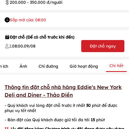
200.000 - 350.000 đ/người
Sắp mở cửa: 08:00
Đặt chỗ (Để có chỗ trước khi đến)
.
08:00
.
09/08
Đặt chỗ ngay
2
Chi tiết
n ích
Ảnh
Chỉ đường
Giờ hoạt động
1
/
1
/
1
Thông tin đặt chỗ nhà hàng Eddie's New York
Deli and Diner - Thảo Điền
- Quý khách vui lòng đặt chỗ trước ít nhất
30
phút để được
phục vụ tốt nhất
- Bàn đặt của Quý khách được giữ tối đa tới
15
phút
II.
Ưu đãi tặng kèm: Chương trình ưu đãi đang được xây dựng