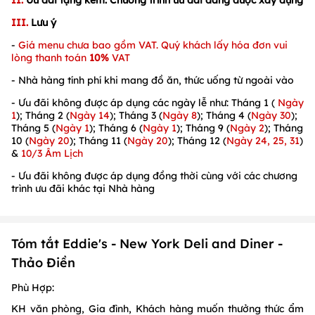
III.
Lưu ý
-
Giá menu chưa bao gồm VAT. Quý khách lấy hóa đơn vui
lòng thanh toán
10
%
VAT
- Nhà hàng tính phí khi mang đồ ăn, thức uống từ ngoài vào
- Ưu đãi không được áp dụng các ngày lễ như: Tháng 1 (
Ngày
1
); Tháng 2 (
Ngày 14
); Tháng 3 (
Ngày 8
); Tháng 4 (
Ngày 30
);
Tháng 5 (
Ngày 1
); Tháng 6 (
Ngày 1
); Tháng 9 (
Ngày 2
); Tháng
10 (
Ngày 20
); Tháng 11 (
Ngày 20
); Tháng 12 (
Ngày 24, 25, 31
)
&
10/3 Âm Lịch
- Ưu đãi không được áp dụng đồng thời cùng với các chương
trình ưu đãi khác tại Nhà hàng
Tóm tắt Eddie's - New York Deli and Diner -
Thảo Điền
Phù Hợp:
KH văn phòng, Gia đình, Khách hàng muốn thưởng thức ẩm