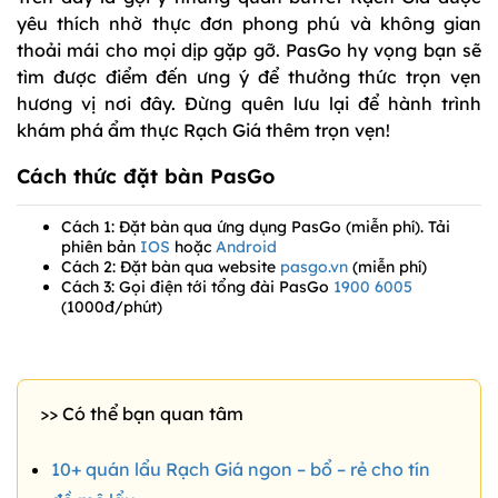
yêu thích nhờ thực đơn phong phú và không gian
thoải mái cho mọi dịp gặp gỡ. PasGo hy vọng bạn sẽ
tìm được điểm đến ưng ý để thưởng thức trọn vẹn
hương vị nơi đây. Đừng quên lưu lại để hành trình
khám phá ẩm thực Rạch Giá thêm trọn vẹn!
Cách thức đặt bàn PasGo
Cách 1: Đặt bàn qua ứng dụng PasGo (miễn phí). Tải
phiên bản
IOS
hoặc
Android
Cách 2: Đặt bàn qua website
pasgo.vn
(miễn phí)
Cách 3: Gọi điện tới tổng đài PasGo
1900 6005
(1000đ/phút)
>> Có thể bạn quan tâm
10+ quán lẩu Rạch Giá ngon – bổ – rẻ cho tín