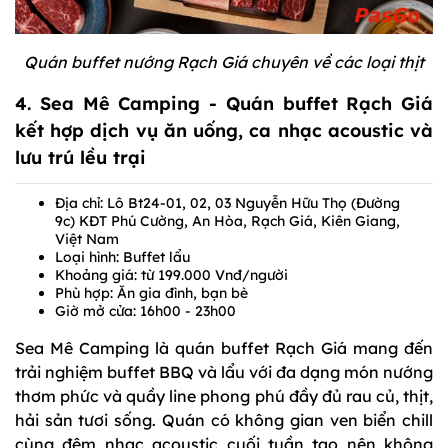
Quán buffet nướng Rạch Giá chuyên về các loại thịt
4. Sea Mê Camping - Quán buffet Rạch Giá
kết hợp dịch vụ ăn uống, ca nhạc acoustic và
lưu trú lều trại
Địa chỉ: Lô Bt24-01, 02, 03 Nguyễn Hữu Thọ (Đường
9c) KĐT Phú Cường, An Hòa, Rạch Giá, Kiên Giang,
Việt Nam
Loại hình: Buffet lẩu
Khoảng giá: từ 199.000 Vnđ/người
Phù hợp: Ăn gia đình, bạn bè
Giờ mở cửa: 16h00 - 23h00
Sea Mê Camping là quán buffet Rạch Giá mang đến
trải nghiệm buffet BBQ và lẩu với đa dạng món nướng
thơm phức và quầy line phong phú đầy đủ rau củ, thịt,
hải sản tươi sống. Quán có không gian ven biển chill
cùng đêm nhạc acoustic cuối tuần tạo nên không