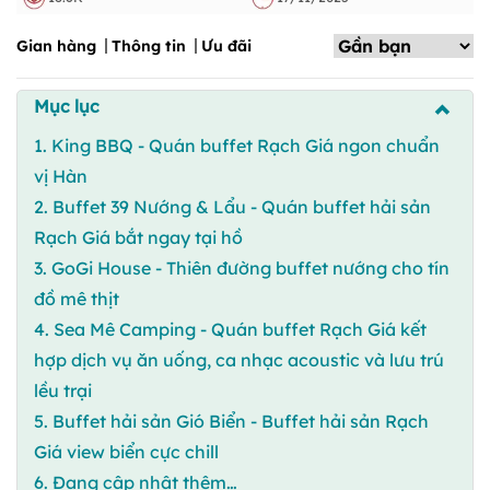
Gian hàng
Thông tin
Ưu đãi
Mục lục
1. King BBQ - Quán buffet Rạch Giá ngon chuẩn
vị Hàn
2. Buffet 39 Nướng & Lẩu - Quán buffet hải sản
Rạch Giá bắt ngay tại hồ
3. GoGi House - Thiên đường buffet nướng cho tín
đồ mê thịt
4. Sea Mê Camping - Quán buffet Rạch Giá kết
hợp dịch vụ ăn uống, ca nhạc acoustic và lưu trú
lều trại
5. Buffet hải sản Gió Biển - Buffet hải sản Rạch
Giá view biển cực chill
6. Đang cập nhật thêm…