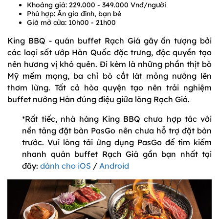
Khoảng giá: 229.000 - 349.000 Vnđ/người
Phù hợp: Ăn gia đình, bạn bè
Giờ mở cửa: 10h00 - 21h00
King BBQ - quán buffet Rạch Giá gây ấn tượng bởi
các loại sốt ướp Hàn Quốc đặc trưng, độc quyền tạo
nên hương vị khó quên. Đi kèm là những phần thịt bò
Mỹ mềm mọng, ba chỉ bò cắt lát mỏng nướng lên
thơm lừng. Tất cả hòa quyện tạo nên trải nghiệm
buffet nướng Hàn đúng điệu giữa lòng Rạch Giá.
*Rất tiếc, nhà hàng King BBQ chưa hợp tác với
nền tảng đặt bàn PasGo nên chưa hỗ trợ đặt bàn
trước. Vui lòng tải ứng dụng PasGo để tìm kiếm
nhanh quán buffet Rạch Giá gần bạn nhất tại
đây:
dành cho iOS
/
Android