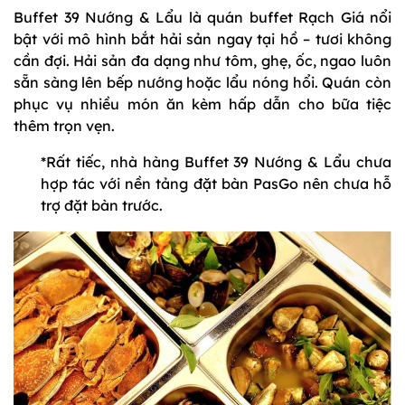
Buffet 39 Nướng & Lẩu là quán buffet Rạch Giá nổi
bật với mô hình bắt hải sản ngay tại hồ – tươi không
cần đợi. Hải sản đa dạng như tôm, ghẹ, ốc, ngao luôn
sẵn sàng lên bếp nướng hoặc lẩu nóng hổi. Quán còn
phục vụ nhiều món ăn kèm hấp dẫn cho bữa tiệc
thêm trọn vẹn.
*Rất tiếc, nhà hàng Buffet 39 Nướng & Lẩu chưa
hợp tác với nền tảng đặt bàn PasGo nên chưa hỗ
trợ đặt bàn trước.