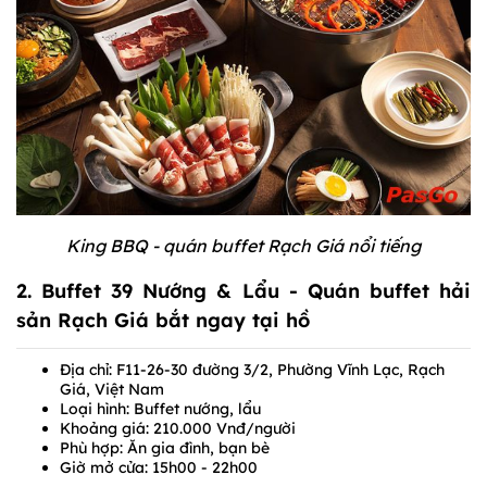
King BBQ - quán buffet Rạch Giá nổi tiếng
2. Buffet 39 Nướng & Lẩu - Quán buffet hải
sản Rạch Giá bắt ngay tại hồ
Địa chỉ: F11-26-30 đường 3/2, Phường Vĩnh Lạc, Rạch
Giá, Việt Nam
Loại hình: Buffet nướng, lẩu
Khoảng giá: 210.000 Vnđ/người
Phù hợp: Ăn gia đình, bạn bè
Giờ mở cửa: 15h00 - 22h00