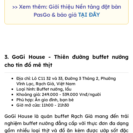
>> Xem thêm: Giới thiệu Nền tảng đặt bàn
PasGo & báo giá
TẠI ĐÂY
3. GoGi House - Thiên đường buffet nướng
cho tín đồ mê thịt
Địa chỉ: Lô C11 32 và 33, Đường 3 Tháng 2, Phường
Vĩnh Lạc, Rạch Giá, Việt Nam
Loại hình: Buffet nướng, lẩu
Khoảng giá: 249.000 - 539.000 Vnđ/người
Phù hợp: Ăn gia đình, bạn bè
Giờ mở cửa: 11h00 - 21h30
GoGi House là quán buffet Rạch Giá mang đến trải
nghiệm buffet nướng đẳng cấp với thực đơn đa dạng
gồm nhiều loại thịt và đồ ăn kèm được ướp sốt đặc