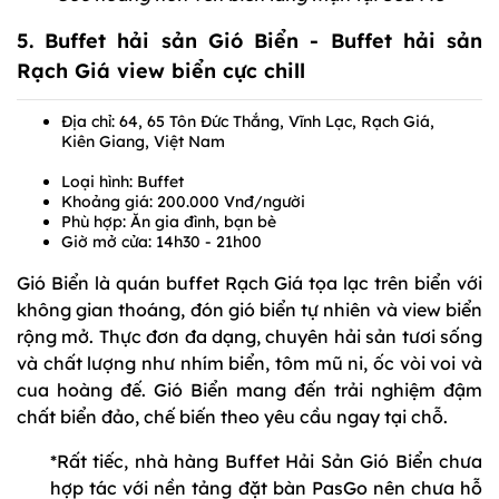
5. Buffet hải sản Gió Biển - Buffet hải sản
Rạch Giá view biển cực chill
Địa chỉ: 64, 65 Tôn Đức Thắng, Vĩnh Lạc, Rạch Giá,
Kiên Giang, Việt Nam
Loại hình: Buffet
Khoảng giá: 200.000 Vnđ/người
Phù hợp: Ăn gia đình, bạn bè
Giờ mở cửa: 14h30 - 21h00
Gió Biển là quán buffet Rạch Giá tọa lạc trên biển với
không gian thoáng, đón gió biển tự nhiên và view biển
rộng mở. Thực đơn đa dạng, chuyên hải sản tươi sống
và chất lượng như nhím biển, tôm mũ ni, ốc vòi voi và
cua hoàng đế. Gió Biển mang đến trải nghiệm đậm
chất biển đảo, chế biến theo yêu cầu ngay tại chỗ.
*Rất tiếc, nhà hàng Buffet Hải Sản Gió Biển chưa
hợp tác với nền tảng đặt bàn PasGo nên chưa hỗ