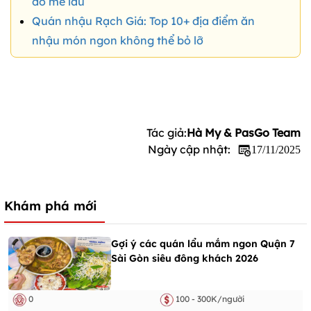
đồ mê lẩu
Quán nhậu Rạch Giá: Top 10+ địa điểm ăn
nhậu món ngon không thể bỏ lỡ
Tác giả:
Hà My & PasGo Team
Ngày cập nhật:
17/11/2025
Khám phá mới
Gợi ý các quán lẩu mắm ngon Quận 7
Sài Gòn siêu đông khách 2026
0
100 - 300K/người