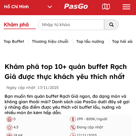
Khám phá
Top Buffet
Thương hiệu chuỗi
Top lẩu nướng
Top hải sản
Khám phá top 10+ quán buffet Rạch
Giá được thực khách yêu thích nhất
Ngày cập nhật:
17/11/2025
Bạn muốn tìm quán buffet Rạch Giá ngon, đa dạng món và
không gian thoải mái? Danh sách của PasGo dưới đây sẽ gợi
ý những địa điểm được yêu thích với buffet lẩu, nướng và
nhiều món ăn kèm hấp dẫn.
0
199 - 800K/người
4.5
Đang cập nhật
18.6K
17/11/2025