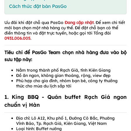
Cách thức đặt bàn PasGo
Ưu đãi khi đặt chỗ qua PasGo
Đang cập nhật
. Để xem chi tiết
mời bạn chọn một nhà hàng cụ thể. Để đặt chỗ bạn có thể
điền thông tin và đặt trực tuyến, hoặc gọi tới Tổng đài
0931.006.005
.
Tiêu chí để PasGo Team chọn nhà hàng đưa vào bộ
sưu tập này:
Nằm trong thành phố Rạch Giá, tỉnh Kiên Giang
Đồ ăn ngon, không gian thoáng, rộng, view đẹp
Phù hợp cho gia đình, nhóm bạn bè, công ty thưởng
thức cho mùa du lịch sắp tới
1. King BBQ - Quán buffet Rạch Giá ngon
chuẩn vị Hàn
Địa chỉ: Lô A12, Khu phố 1, Đường Cô Bắc, Phường
Vĩnh Bảo, Tp. Rạch Giá, Kiên Giang, Việt Nam
Loại hình: Buffet nướng