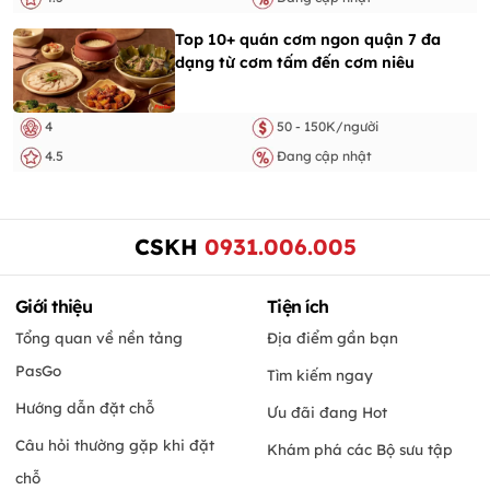
Top 10+ quán cơm ngon quận 7 đa
dạng từ cơm tấm đến cơm niêu
4
50 - 150K/người
4.5
Đang cập nhật
CSKH
0931.006.005
Giới thiệu
Tiện ích
Tổng quan về nền tảng
Địa điểm gần bạn
PasGo
Tìm kiếm ngay
Hướng dẫn đặt chỗ
Ưu đãi đang Hot
Câu hỏi thường gặp khi đặt
Khám phá các Bộ sưu tập
chỗ