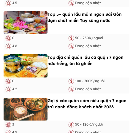
4.5
Đang cập nhật
Top 5+ quán lẩu mắm ngon Sài Gòn
đậm chất miền Tây sông nước
0
50 - 250K/người
4.6
Đang cập nhật
Top địa chỉ quán lẩu cá quận 7 ngon
nức tiếng, ăn là ghiền
0
100 - 300K/người
4.2
Đang cập nhật
Gợi ý các quán cơm niêu quận 7 ngon
trứ danh đông khách nhất 2026
3
50 - 120K/người
4.5
Đang cập nhật