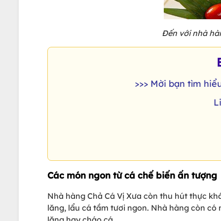
Đến với nhà hà
>>> Mời bạn tìm hiể
L
Các món ngon từ cá chế biến ấn tượng
Nhà hàng Chả Cá Vị Xưa còn thu hút thực khá
lăng, lẩu cá tầm tươi ngon. Nhà hàng còn có
lăng hay cháo cá.