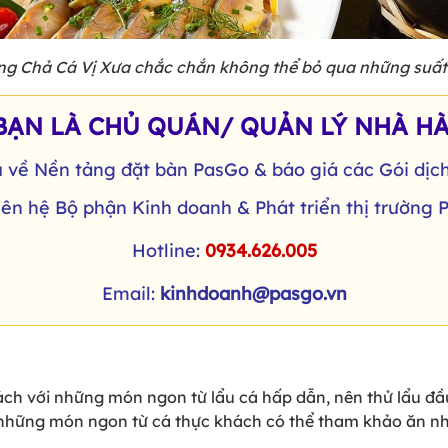
ng Chả Cá Vị Xưa chắc chắn không thể bỏ qua những suất
BẠN LÀ CHỦ QUÁN/ QUẢN LÝ NHÀ H
u về Nền tảng đặt bàn PasGo & báo giá các Gói dị
iên hệ Bộ phận Kinh doanh & Phát triển thị trường
Hotline:
0934.626.005
Email:
kinhdoanh@pasgo.vn
ch với những món ngon từ lẩu cá hấp dẫn, nên thử lẩu đầu
 những món ngon từ cá thực khách có thể tham khảo ăn nh