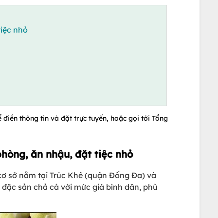
tiệc nhỏ
 điền thông tin và đặt trực tuyến, hoặc gọi tới Tổng
phòng, ăn nhậu, đặt tiệc nhỏ
cơ sở nằm tại Trúc Khê (quận Đống Đa) và
 đặc sản chả cá với mức giá bình dân, phù