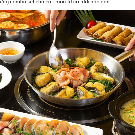
ững combo set chả cá - món từ cá tươi hấp dẫn.