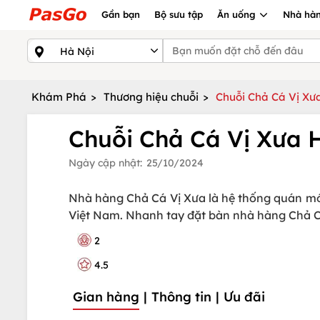
Gần bạn
Bộ sưu tập
Ăn uống
Nhà hàn
Khám Phá
>
Thương hiệu chuỗi
>
Chuỗi Chả Cá Vị Xư
Chuỗi Chả Cá Vị Xưa 
Ngày cập nhật:
25/10/2024
Nhà hàng Chả Cá Vị Xưa là hệ thống quán mó
Việt Nam. Nhanh tay đặt bàn nhà hàng Chả Cá 
2
4.5
Gian hàng
|
Thông tin
|
Ưu đãi