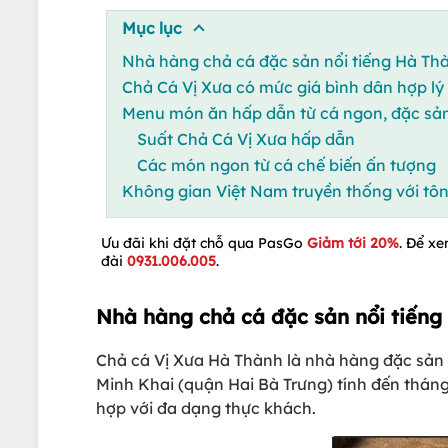
Mục lục
Nhà hàng chả cá đặc sản nổi tiếng Hà Thàn
Chả Cá Vị Xưa có mức giá bình dân hợp lý
Menu món ăn hấp dẫn từ cá ngon, đặc sả
Suất Chả Cá Vị Xưa hấp dẫn
Các món ngon từ cá chế biến ấn tượng
Không gian Việt Nam truyền thống với tô
Ưu đãi khi đặt chỗ qua PasGo
Giảm tới 20%
. Để xe
đài
0931.006.005
.
Nhà hàng chả cá đặc sản nổi tiếng 
Chả cá Vị Xưa Hà Thành là nhà hàng đặc sản 
Minh Khai (quận Hai Bà Trưng) tính đến thán
hợp với đa dạng thực khách.