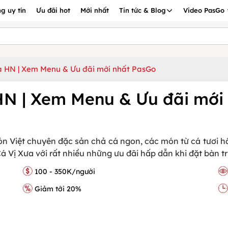
g uy tín
Ưu đãi hot
Mới nhất
Tin tức & Blog
Video PasGo
a HN | Xem Menu & Ưu đãi mới nhất PasGo
HN | Xem Menu & Ưu đãi mới
n Việt chuyên đặc sản chả cá ngon, các món từ cá tươi
Vị Xưa với rất nhiều những ưu đãi hấp dẫn khi đặt bàn tr
100 - 350K/người
Giảm tới 20%