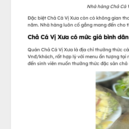
Nhà hàng Chả Cá V
Đặc biệt Chả Cá Vị Xưa còn có không gian th
năm. Nhà hàng luôn cố gắng mang đến cho th
Chả Cá Vị Xưa có mức giá bình dân
Quán Chả Cá Vị Xưa là địa chỉ thưởng thức cá
Vnđ/khách, rất hợp lý với menu ấn tượng tại 
đến sinh viên muốn thưởng thức đặc sản chả