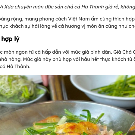
ị Xưa chuyên món đặc sản chả cá Hà Thành giá rẻ, không
oáng rộng, mang phong cách Việt Nam ấm cúng thích hợp ă
ực khách sự hài lòng về cả hương vị món ăn cũng như chấ
 hợp lý
c món ngon từ cá hấp dẫn với mức giá bình dân. Giá Chả C
nhà hàng. Mức giá này phù hợp với hầu hết thực khách từ ă
 cá Hà Thành.