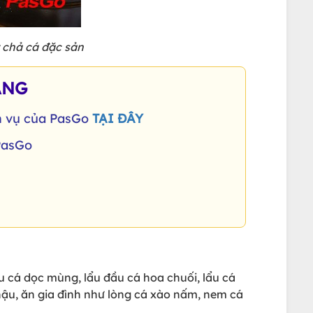
 chả cá đặc sản
ÀNG
ch vụ của PasGo
TẠI ĐÂY
 PasGo
 cá dọc mùng, lẩu đầu cá hoa chuối, lẩu cá
ậu, ăn gia đình như lòng cá xào nấm, nem cá