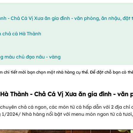
h - Chả Cá Vị Xưa ăn gia đình - văn phòng, ăn nhậu, đặt 
n chả cá Hà Thành
ng màu chủ đạo nâu - vàng
m chi tiết mời bạn chọn một nhà hàng cụ thể. Để đặt chỗ bạn có thể
Hà Thành - Chả Cá Vị Xưa ăn gia đình - văn 
chuyên chả cá ngon, các món từ cá hấp dẫn với 2 địa chỉ 
g 1/2024/ Nhà hàng nổi bật với menu món ngon từ cá tươi,