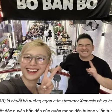
B) là chuỗi bò nướng ngon của streamer Xemesis và vợ ho
t độc quyền hấp dẫn của quán mang đến hương vị ấn tượn