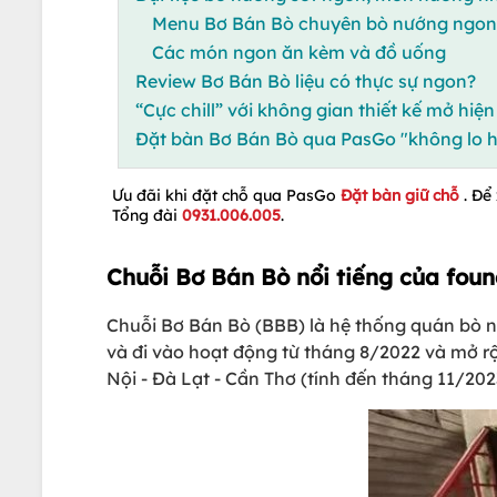
Menu Bơ Bán Bò chuyên bò nướng ngon,
Các món ngon ăn kèm và đồ uống
Review Bơ Bán Bò liệu có thực sự ngon?
“Cực chill” với không gian thiết kế mở hiện
Đặt bàn Bơ Bán Bò qua PasGo "không lo h
Ưu đãi khi đặt chỗ qua PasGo
Đặt bàn giữ chỗ
. Để
Tổng đài
0931.006.005
.
Chuỗi Bơ Bán Bò nổi tiếng của fou
Chuỗi Bơ Bán Bò (BBB) là hệ thống quán bò n
và đi vào hoạt động từ tháng 8/2022 và mở rộ
Nội - Đà Lạt - Cần Thơ (tính đến tháng 11/202