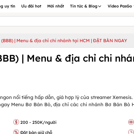
g uy tín
Ưu đãi hot
Mới nhất
Tin tức & Blog
Video PasGo
 (BBB) | Menu & địa chỉ chi nhánh tại HCM | ĐẶT BÀN NGAY
BB) | Menu & địa chỉ chi nh
gon nổi tiếng hấp dẫn, giá hợp lý của streamer Xemesis. 
m ngay Menu Bơ Bán Bò, địa chỉ các chi nhánh Bơ Bán Bò
200 - 250K/người
Đặt bàn giữ chỗ