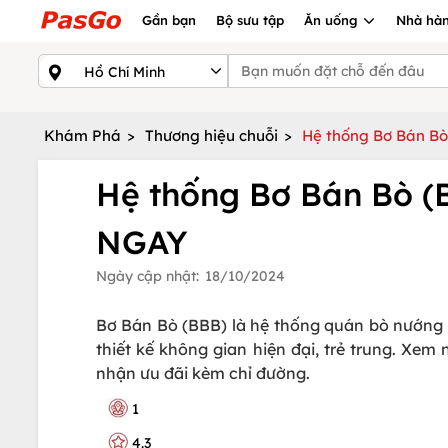
Gần bạn
Bộ sưu tập
Ăn uống
Nhà hàn
Khám Phá
>
Thương hiệu chuỗi
>
Hệ thống Bơ Bán Bò
Hệ thống Bơ Bán Bò (B
NGAY
Ngày cập nhật:
18/10/2024
Bơ Bán Bò (BBB) là hệ thống quán bò nướng n
thiết kế không gian hiện đại, trẻ trung. Xe
nhận ưu đãi kèm chỉ đường.
1
4.3