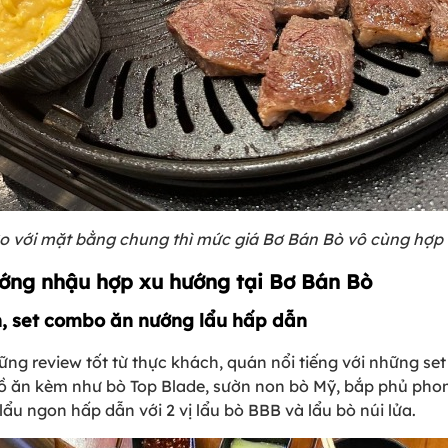
o với mặt bằng chung thì mức giá Bơ Bán Bò vô cùng hợp 
ướng nhậu hợp xu hướng tại Bơ Bán Bò
, set combo ăn nướng lẩu hấp dẫn
ững review tốt từ thực khách, quán nổi tiếng với những 
ăn kèm như bò Top Blade, sườn non bò Mỹ, bắp phủ phoma
 ngon hấp dẫn với 2 vị lẩu bò BBB và lẩu bò núi lửa.