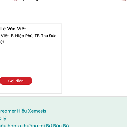
 Lê Văn Việt
Việt, P. Hiệp Phú, TP. Thủ Đức
ệt
Gọi điện
streamer Hiếu Xemesis
 lý
hậu hợp xu hướng tại Bơ Bán Bò