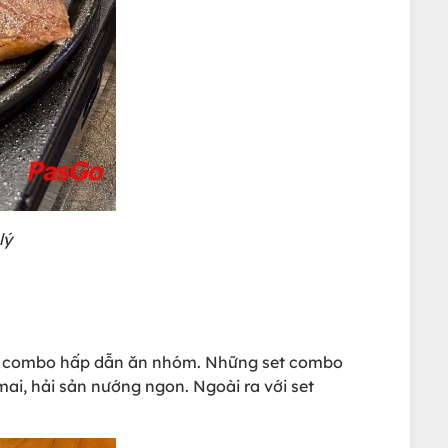
lý
set combo hấp dẫn ăn nhóm. Những set combo
i, hải sản nướng ngon. Ngoài ra với set