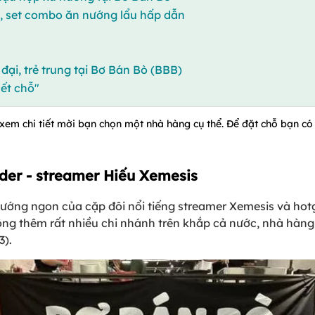
 set combo ăn nướng lẩu hấp dẫn
 đại, trẻ trung tại Bơ Bán Bò (BBB)
ết chỗ"
 xem chi tiết mời bạn chọn một nhà hàng cụ thể. Để đặt chỗ bạn có t
nder - streamer Hiếu Xemesis
ướng ngon của cặp đôi nổi tiếng streamer Xemesis và hotg
ng thêm rất nhiều chi nhánh trên khắp cả nước, nhà hàng 
3).