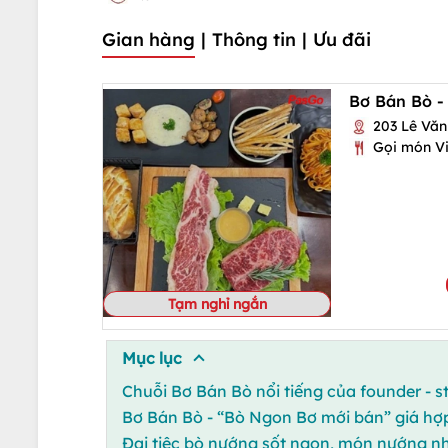
Gian hàng
|
Thông tin
|
Ưu đãi
Bơ Bán Bò -
203 Lê Văn 
Gọi món Vi
Tạm nghỉ ngắn
Mục lục
Chuỗi Bơ Bán Bò nổi tiếng của founder - 
Bơ Bán Bò - “Bò Ngon Bơ mới bán” giá hợp
Đại tiệc bò nướng sốt ngon, món nướng n