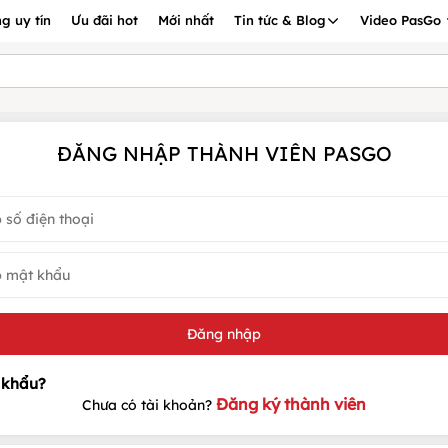
g uy tín
Ưu đãi hot
Mới nhất
Tin tức & Blog
Video PasGo
ĐĂNG NHẬP THÀNH VIÊN PASGO
Đăng ký thành viên
Chưa có tài khoản?