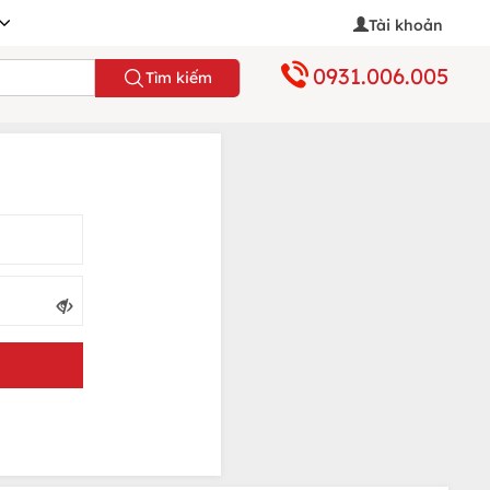
Tài khoản
0931.006.005
Tìm kiếm