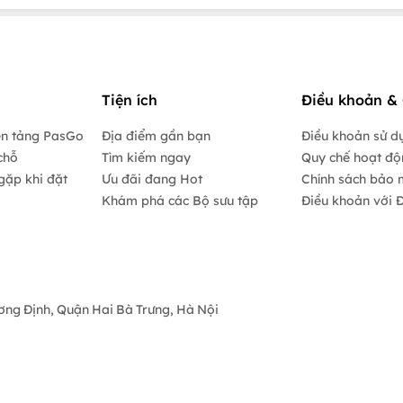
Tiện ích
Điều khoản & 
ền tảng PasGo
Địa điểm gần bạn
Điều khoản sử d
chỗ
Tìm kiếm ngay
Quy chế hoạt đ
gặp khi đặt
Ưu đãi đang Hot
Chính sách bảo 
Khám phá các Bộ sưu tập
Điều khoản với Đ
ương Định, Quận Hai Bà Trưng, Hà Nội