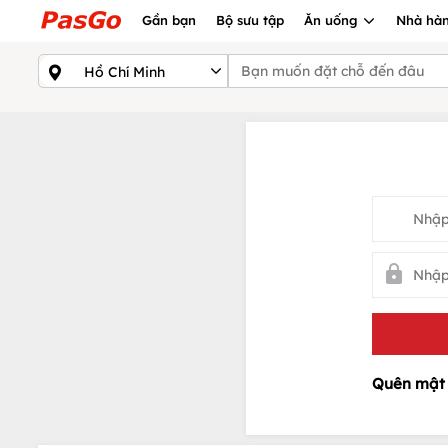
Gần bạn
Bộ sưu tập
Ăn uống
Nhà hàn