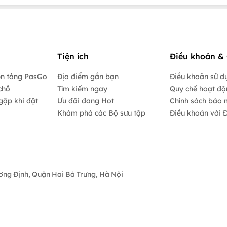
Tiện ích
Điều khoản & 
ền tảng PasGo
Địa điểm gần bạn
Điều khoản sử d
chỗ
Tìm kiếm ngay
Quy chế hoạt đ
gặp khi đặt
Ưu đãi đang Hot
Chính sách bảo 
Khám phá các Bộ sưu tập
Điều khoản với Đ
ương Định, Quận Hai Bà Trưng, Hà Nội