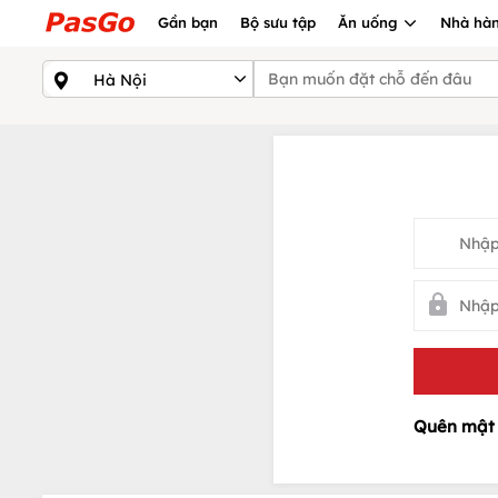
Gần bạn
Bộ sưu tập
Ăn uống
Nhà hàn