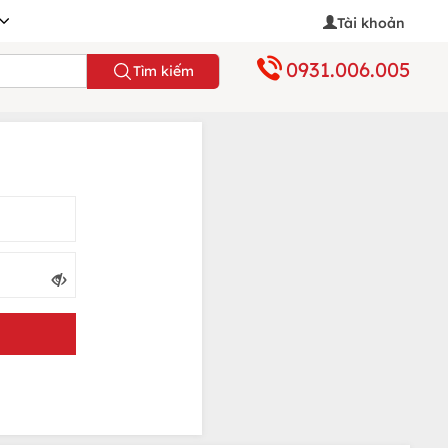
Tài khoản
0931.006.005
Tìm kiếm