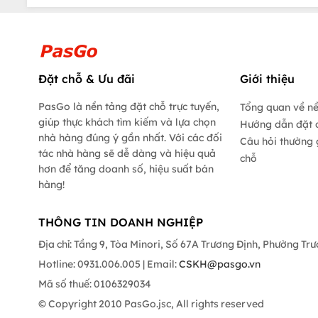
Đặt chỗ & Ưu đãi
Giới thiệu
PasGo là nền tảng đặt chỗ trực tuyến,
Tổng quan về n
giúp thực khách tìm kiếm và lựa chọn
Hướng dẫn đặt 
nhà hàng đúng ý gần nhất. Với các đối
Câu hỏi thường 
tác nhà hàng sẽ dễ dàng và hiệu quả
chỗ
hơn để tăng doanh số, hiệu suất bán
hàng!
THÔNG TIN DOANH NGHIỆP
Địa chỉ: Tầng 9, Tòa Minori, Số 67A Trương Định, Phường Tr
Hotline: 0931.006.005 | Email:
CSKH@pasgo.vn
Mã số thuế: 0106329034
© Copyright 2010 PasGo.jsc, All rights reserved