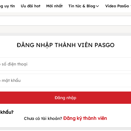
g uy tín
Ưu đãi hot
Mới nhất
Tin tức & Blog
Video PasGo
ĐĂNG NHẬP THÀNH VIÊN PASGO
Đăng ký thành viên
Chưa có tài khoản?