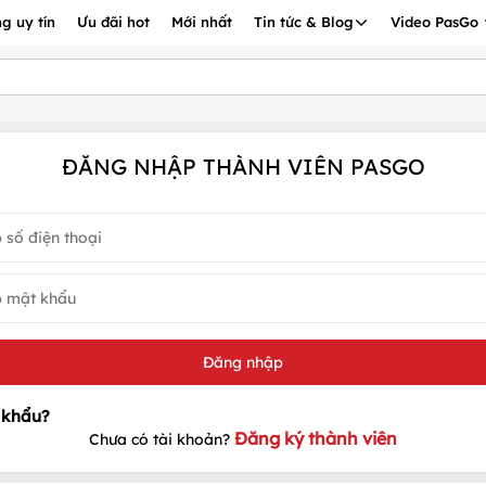
g uy tín
Ưu đãi hot
Mới nhất
Tin tức & Blog
Video PasGo
ĐĂNG NHẬP THÀNH VIÊN PASGO
Đăng ký thành viên
Chưa có tài khoản?