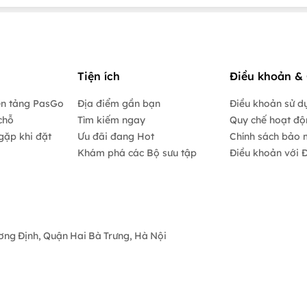
Tiện ích
Điều khoản & 
ền tảng PasGo
Địa điểm gần bạn
Điều khoản sử d
chỗ
Tìm kiếm ngay
Quy chế hoạt đ
gặp khi đặt
Ưu đãi đang Hot
Chính sách bảo 
Khám phá các Bộ sưu tập
Điều khoản với Đ
ương Định, Quận Hai Bà Trưng, Hà Nội