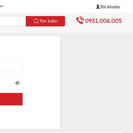
Tài khoản
0931.006.005
Tìm kiếm