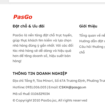
Đặt chỗ & Ưu đãi
Giới thiệu
PasGo là nền tảng đặt chỗ trực tuyến,
Tổng quan về n
giúp thực khách tìm kiếm và lựa chọn
Hướng dẫn đặt 
nhà hàng đúng ý gần nhất. Với các đối
Câu hỏi thường 
tác nhà hàng sẽ dễ dàng và hiệu quả
chỗ
hơn để tăng doanh số, hiệu suất bán
hàng!
THÔNG TIN DOANH NGHIỆP
Địa chỉ: Tầng 9, Tòa Minori, Số 67A Trương Định, Phường Tr
Hotline: 0931.006.005 | Email:
CSKH@pasgo.vn
Mã số thuế: 0106329034
© Copyright 2010 PasGo.jsc, All rights reserved