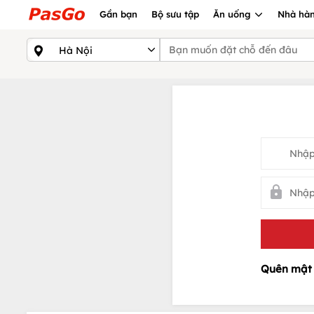
Gần bạn
Bộ sưu tập
Ăn uống
Nhà hàn