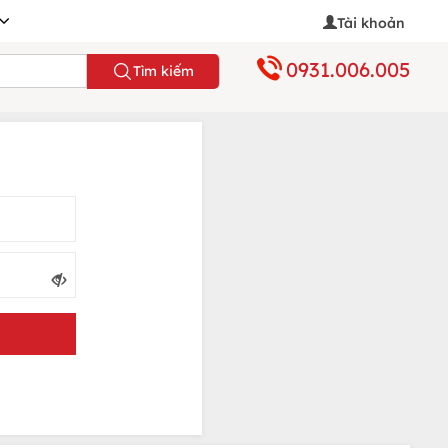
Tài khoản
0931.006.005
Tìm kiếm