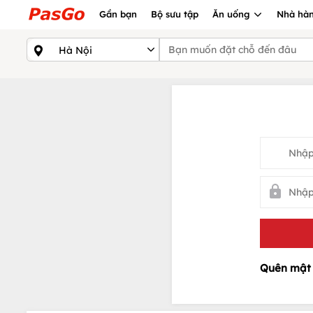
Gần bạn
Bộ sưu tập
Ăn uống
Nhà hàn