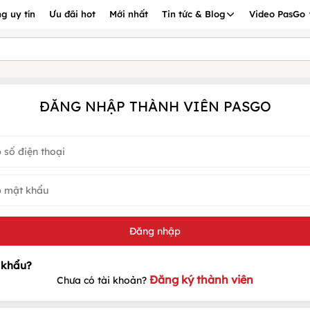
g uy tín
Ưu đãi hot
Mới nhất
Tin tức & Blog
Video PasGo
ĐĂNG NHẬP THÀNH VIÊN PASGO
Đăng ký thành viên
Chưa có tài khoản?