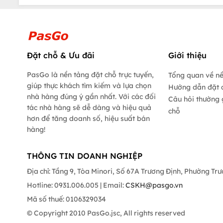
Đặt chỗ & Ưu đãi
Giới thiệu
PasGo là nền tảng đặt chỗ trực tuyến,
Tổng quan về n
giúp thực khách tìm kiếm và lựa chọn
Hướng dẫn đặt 
nhà hàng đúng ý gần nhất. Với các đối
Câu hỏi thường 
tác nhà hàng sẽ dễ dàng và hiệu quả
chỗ
hơn để tăng doanh số, hiệu suất bán
hàng!
THÔNG TIN DOANH NGHIỆP
Địa chỉ: Tầng 9, Tòa Minori, Số 67A Trương Định, Phường Tr
Hotline: 0931.006.005 | Email:
CSKH@pasgo.vn
Mã số thuế: 0106329034
© Copyright 2010 PasGo.jsc, All rights reserved