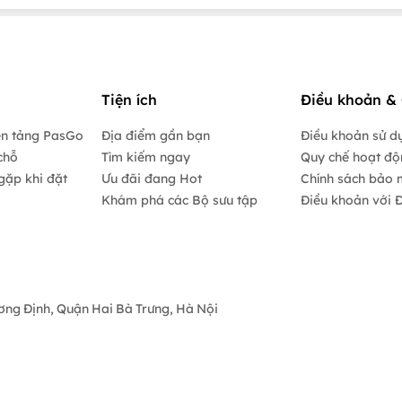
Tiện ích
Điều khoản & 
ền tảng PasGo
Địa điểm gần bạn
Điều khoản sử d
chỗ
Tìm kiếm ngay
Quy chế hoạt đ
gặp khi đặt
Ưu đãi đang Hot
Chính sách bảo 
Khám phá các Bộ sưu tập
Điều khoản với Đ
ương Định, Quận Hai Bà Trưng, Hà Nội