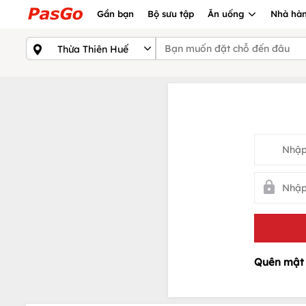
Gần bạn
Bộ sưu tập
Ăn uống
Nhà hàn