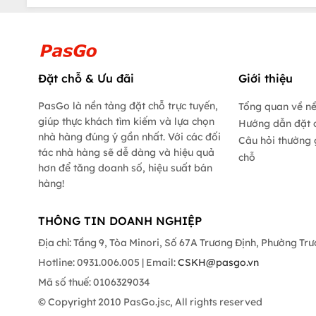
Đặt chỗ & Ưu đãi
Giới thiệu
PasGo là nền tảng đặt chỗ trực tuyến,
Tổng quan về n
giúp thực khách tìm kiếm và lựa chọn
Hướng dẫn đặt 
nhà hàng đúng ý gần nhất. Với các đối
Câu hỏi thường 
tác nhà hàng sẽ dễ dàng và hiệu quả
chỗ
hơn để tăng doanh số, hiệu suất bán
hàng!
THÔNG TIN DOANH NGHIỆP
Địa chỉ: Tầng 9, Tòa Minori, Số 67A Trương Định, Phường Tr
Hotline: 0931.006.005 | Email:
CSKH@pasgo.vn
Mã số thuế: 0106329034
© Copyright 2010 PasGo.jsc, All rights reserved