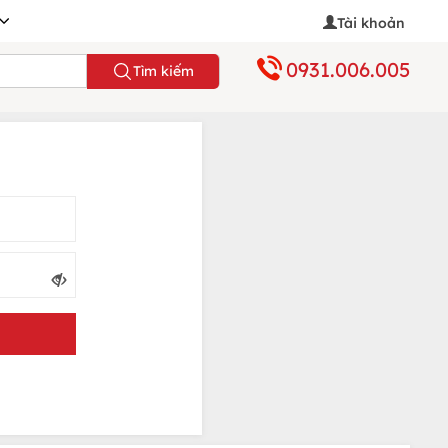
Tài khoản
0931.006.005
Tìm kiếm