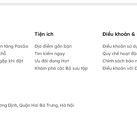
Tiện ích
Điều khoản & 
ền tảng PasGo
Địa điểm gần bạn
Điều khoản sử d
chỗ
Tìm kiếm ngay
Quy chế hoạt đ
gặp khi đặt
Ưu đãi đang Hot
Chính sách bảo 
Khám phá các Bộ sưu tập
Điều khoản với Đ
ương Định, Quận Hai Bà Trưng, Hà Nội