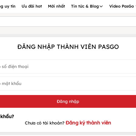
g uy tín
Ưu đãi hot
Mới nhất
Tin tức & Blog
Video PasGo
ĐĂNG NHẬP THÀNH VIÊN PASGO
Đăng ký thành viên
Chưa có tài khoản?