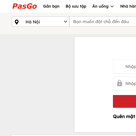
Gần bạn
Bộ sưu tập
Ăn uống
Nhà hàn