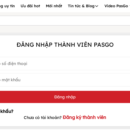
g uy tín
Ưu đãi hot
Mới nhất
Tin tức & Blog
Video PasGo
ĐĂNG NHẬP THÀNH VIÊN PASGO
Đăng ký thành viên
Chưa có tài khoản?