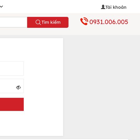
Tài khoản
0931.006.005
Tìm kiếm