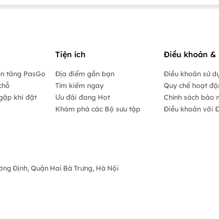
Tiện ích
Điều khoản & 
ền tảng PasGo
Địa điểm gần bạn
Điều khoản sử d
chỗ
Tìm kiếm ngay
Quy chế hoạt đ
gặp khi đặt
Ưu đãi đang Hot
Chính sách bảo 
Khám phá các Bộ sưu tập
Điều khoản với Đ
ương Định, Quận Hai Bà Trưng, Hà Nội