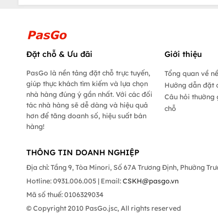
Đặt chỗ & Ưu đãi
Giới thiệu
PasGo là nền tảng đặt chỗ trực tuyến,
Tổng quan về n
giúp thực khách tìm kiếm và lựa chọn
Hướng dẫn đặt 
nhà hàng đúng ý gần nhất. Với các đối
Câu hỏi thường 
tác nhà hàng sẽ dễ dàng và hiệu quả
chỗ
hơn để tăng doanh số, hiệu suất bán
hàng!
THÔNG TIN DOANH NGHIỆP
Địa chỉ: Tầng 9, Tòa Minori, Số 67A Trương Định, Phường Tr
Hotline: 0931.006.005 | Email:
CSKH@pasgo.vn
Mã số thuế: 0106329034
© Copyright 2010 PasGo.jsc, All rights reserved